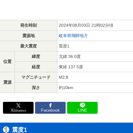
発生時刻
2024年08月03日 21時02分頃
震源地
岐阜県飛騨地方
最大震度
震度1
緯度
北緯 36.0度
位置
経度
東経 137.5度
マグニチュード
M2.8
震源
深さ
約10km
X
Facebook
LINE
(旧twitter)
震度1