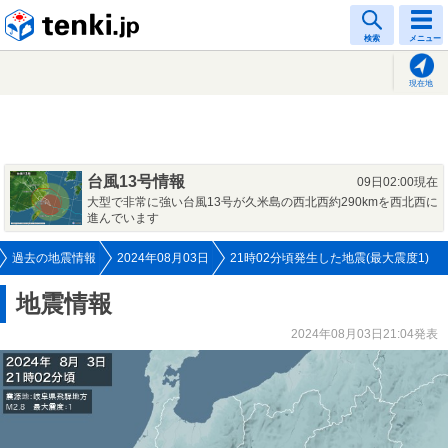
tenki.jp
検索
メニュー
現在地
台風13号情報
09日02:00現在
大型で非常に強い台風13号が久米島の西北西約290kmを西北西に
進んでいます
過去の地震情報
2024年08月03日
21時02分頃発生した地震(最大震度1)
地震情報
2024年08月03日21:04発表