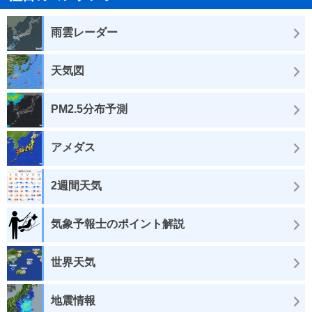
雨雲レーダー
天気図
PM2.5分布予測
アメダス
2週間天気
気象予報士のポイント解説
世界天気
地震情報