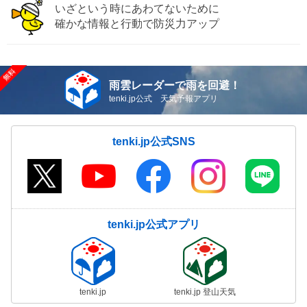
いざという時にあわてないために
確かな情報と行動で防災力アップ
雨雲レーダーで雨を回避！
tenki.jp公式 天気予報アプリ
tenki.jp公式SNS
tenki.jp公式アプリ
tenki.jp
tenki.jp 登山天気