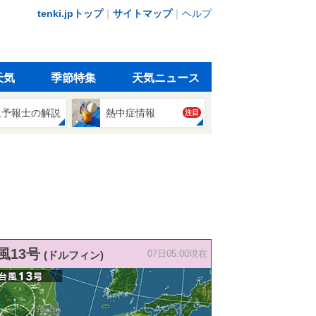
tenki.jpトップ
｜
サイトマップ
｜
ヘルプ
天気
季節特集
天気ニュース
象予報士の解説
熱中症情報
注目
風13号
(ドルフィン)
07日05:00現在