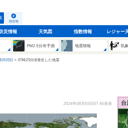
索
現在地
防災情報
天気図
指数情報
レジャー
PM2.5分布予測
地震情報
気
08月03日
07時23分頃発生した地震
台
2024年08月03日07:45発表