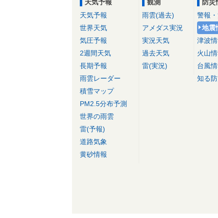
天気予報
観測
防災
天気予報
雨雲(過去)
警報・
世界天気
アメダス実況
地震
気圧予報
実況天気
津波情
2週間天気
過去天気
火山情
長期予報
雷(実況)
台風情
雨雲レーダー
知る防
積雪マップ
PM2.5分布予測
世界の雨雲
雷(予報)
道路気象
黄砂情報