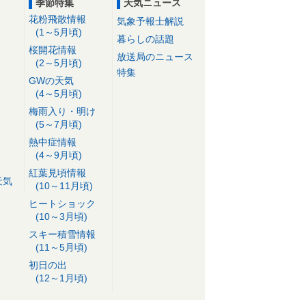
季節特集
天気ニュース
花粉飛散情報
気象予報士解説
(1～5月頃)
暮らしの話題
桜開花情報
放送局のニュース
(2～5月頃)
特集
GWの天気
(4～5月頃)
梅雨入り・明け
(5～7月頃)
熱中症情報
(4～9月頃)
紅葉見頃情報
天気
(10～11月頃)
ヒートショック
(10～3月頃)
スキー積雪情報
(11～5月頃)
初日の出
(12～1月頃)