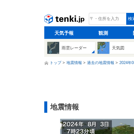
tenki.jp
検
天気予報
観測
雨雲レーダー
天気図
トップ
地震情報
過去の地震情報
2024年
地震情報