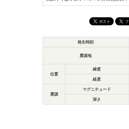
発生時刻
震源地
緯度
位置
経度
マグニチュード
震源
深さ