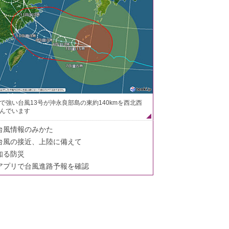
で強い台風13号が沖永良部島の東約140kmを西北西
んでいます
台風情報のみかた
台風の接近、上陸に備えて
知る防災
アプリで台風進路予報を確認