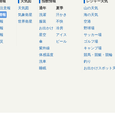
情報
天気図
指数情報
レジャー天気
注意報
天気図
通年
夏季
山の天気
情報
気象衛星
洗濯
汗かき
海の天気
報
世界衛星
服装
不快
空港
報
お出かけ
冷房
野球場
報
星空
アイス
サッカー場
災
傘
ビール
ゴルフ場
紫外線
キャンプ場
体感温度
競馬・競艇・競輪
洗車
釣り
睡眠
お出かけスポット