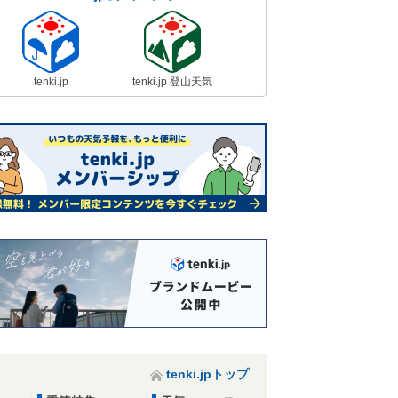
tenki.jp
tenki.jp 登山天気
tenki.jpトップ