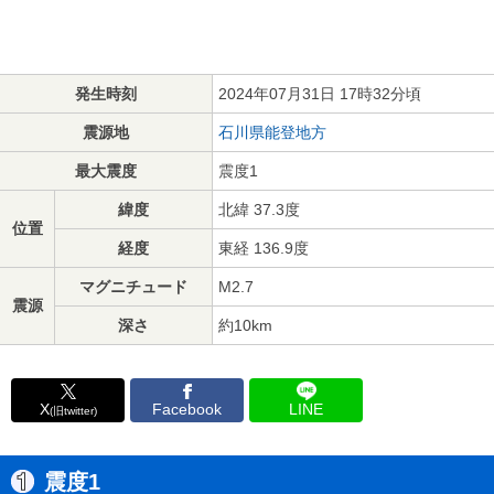
発生時刻
2024年07月31日 17時32分頃
震源地
石川県能登地方
最大震度
震度1
緯度
北緯 37.3度
位置
経度
東経 136.9度
マグニチュード
M2.7
震源
深さ
約10km
X
Facebook
LINE
(旧twitter)
震度1