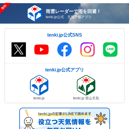
雨雲レーダーで雨を回避！
tenki.jp公式 天気予報アプリ
tenki.jp公式SNS
tenki.jp公式アプリ
tenki.jp
tenki.jp 登山天気