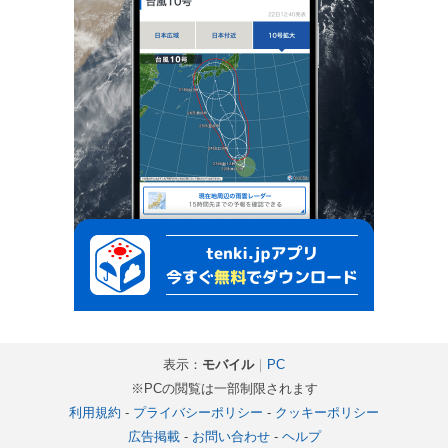
表示：
モバイル
｜
PC
※PCの閲覧は一部制限されます
利用規約
-
プライバシーポリシー
-
クッキーポリシー
広告掲載
-
お問い合わせ
-
ヘルプ