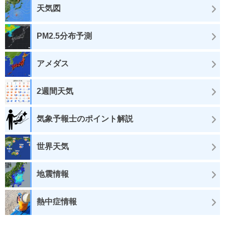
天気図
PM2.5分布予測
アメダス
2週間天気
気象予報士のポイント解説
世界天気
地震情報
熱中症情報