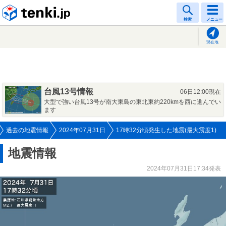
tenki.jp
検索
メニュー
現在地
台風13号情報
06日12:00現在
大型で強い台風13号が南大東島の東北東約220kmを西に進んでい
ます
過去の地震情報
2024年07月31日
17時32分頃発生した地震(最大震度1)
地震情報
2024年07月31日17:34発表