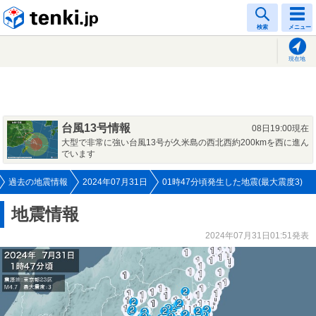
tenki.jp
検索
メニュー
現在地
台風13号情報
08日19:00現在
大型で非常に強い台風13号が久米島の西北西約200kmを西に進ん
でいます
過去の地震情報
2024年07月31日
01時47分頃発生した地震(最大震度3)
地震情報
2024年07月31日01:51発表