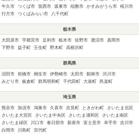
牛久市
つくば市
筑西市
坂東市
稲敷市
かすみがうら市
桜川市
行方市
つくばみらい市
八千代町
栃木県
大田原市
宇都宮市
足利市
栃木市
佐野市
鹿沼市
真岡市
下野市
益子町
壬生町
野木町
高根沢町
群馬県
沼田市
前橋市
桐生市
伊勢崎市
太田市
館林市
渋川市
みどり市
板倉町
群馬明和町
千代田町
大泉町
邑楽町
埼玉県
熊谷市
加須市
鴻巣市
久喜市
吉見町
ときがわ町
さいたま北区
さいたま大宮区
さいたま中央区
さいたま浦和区
さいたま南区
さいたま緑区
川口市
春日部市
新座市
富士見市
幸手市
吉川市
白岡市
川島町
宮代町