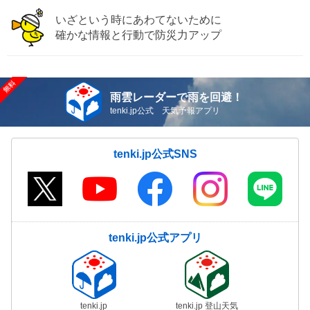
いざという時にあわてないために
確かな情報と行動で防災力アップ
雨雲レーダーで雨を回避！
tenki.jp公式 天気予報アプリ
tenki.jp公式SNS
tenki.jp公式アプリ
tenki.jp
tenki.jp 登山天気