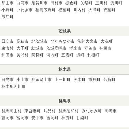
郡山市
白河市
須賀川市
田村市
棚倉町
矢祭町
玉川村
浅川町
小野町
いわき市
福島広野町
楢葉町
川内村
大熊町
双葉町
浪江町
茨城県
日立市
高萩市
北茨城市
ひたちなか市
常陸大宮市
大洗町
東海村
大子町
結城市
茨城鹿嶋市
潮来市
守谷市
神栖市
鉾田市
美浦村
阿見町
河内町
五霞町
境町
利根町
栃木県
日光市
小山市
那須烏山市
上三川町
茂木町
市貝町
芳賀町
栃木那珂川町
群馬県
群馬高山村
東吾妻町
片品村
群馬昭和村
みなかみ町
高崎市
藤岡市
富岡市
安中市
吉岡町
神流町
甘楽町