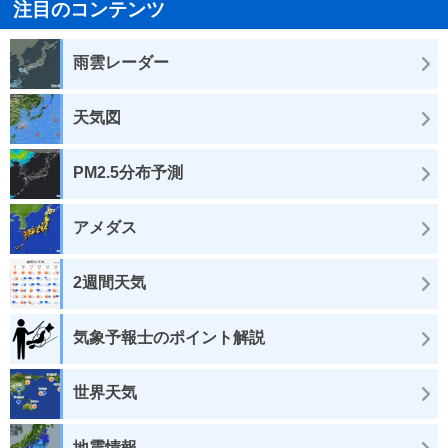
注目のコンテンツ
雨雲レーダー
天気図
PM2.5分布予測
アメダス
2週間天気
気象予報士のポイント解説
世界天気
地震情報