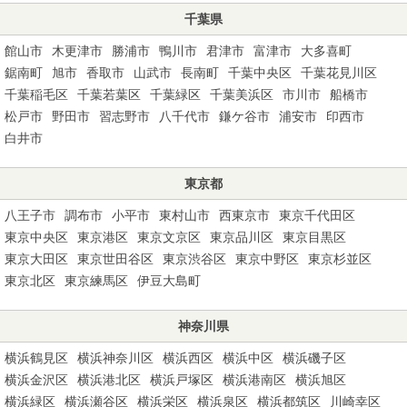
千葉県
館山市
木更津市
勝浦市
鴨川市
君津市
富津市
大多喜町
鋸南町
旭市
香取市
山武市
長南町
千葉中央区
千葉花見川区
千葉稲毛区
千葉若葉区
千葉緑区
千葉美浜区
市川市
船橋市
松戸市
野田市
習志野市
八千代市
鎌ケ谷市
浦安市
印西市
白井市
東京都
八王子市
調布市
小平市
東村山市
西東京市
東京千代田区
東京中央区
東京港区
東京文京区
東京品川区
東京目黒区
東京大田区
東京世田谷区
東京渋谷区
東京中野区
東京杉並区
東京北区
東京練馬区
伊豆大島町
神奈川県
横浜鶴見区
横浜神奈川区
横浜西区
横浜中区
横浜磯子区
横浜金沢区
横浜港北区
横浜戸塚区
横浜港南区
横浜旭区
横浜緑区
横浜瀬谷区
横浜栄区
横浜泉区
横浜都筑区
川崎幸区