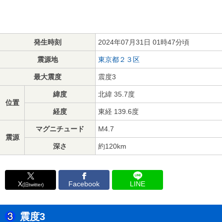
発生時刻
2024年07月31日 01時47分頃
震源地
東京都２３区
最大震度
震度3
緯度
北緯 35.7度
位置
経度
東経 139.6度
マグニチュード
M4.7
震源
深さ
約120km
X
Facebook
LINE
(旧twitter)
震度3