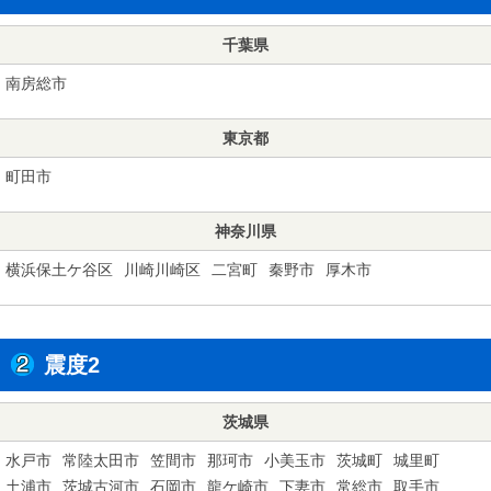
千葉県
南房総市
東京都
町田市
神奈川県
横浜保土ケ谷区
川崎川崎区
二宮町
秦野市
厚木市
震度2
茨城県
水戸市
常陸太田市
笠間市
那珂市
小美玉市
茨城町
城里町
土浦市
茨城古河市
石岡市
龍ケ崎市
下妻市
常総市
取手市