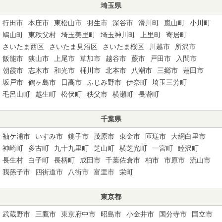
埼玉県
行田市
本庄市
東松山市
羽生市
深谷市
滑川町
嵐山町
小川町
鳩山町
東秩父村
埼玉美里町
埼玉神川町
上里町
寄居町
さいたま西区
さいたま見沼区
さいたま桜区
川越市
所沢市
飯能市
狭山市
上尾市
草加市
越谷市
蕨市
戸田市
入間市
朝霞市
志木市
和光市
桶川市
北本市
八潮市
三郷市
蓮田市
坂戸市
鶴ヶ島市
日高市
ふじみ野市
伊奈町
埼玉三芳町
毛呂山町
越生町
松伏町
秩父市
横瀬町
長瀞町
千葉県
袖ケ浦市
いすみ市
銚子市
茂原市
東金市
匝瑳市
大網白里市
神崎町
多古町
九十九里町
芝山町
横芝光町
一宮町
睦沢町
長生村
白子町
長柄町
成田市
千葉佐倉市
柏市
市原市
流山市
我孫子市
四街道市
八街市
富里市
栄町
東京都
武蔵野市
三鷹市
東京府中市
昭島市
小金井市
国分寺市
国立市