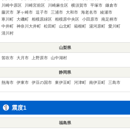
川崎中原区
川崎宮前区
川崎麻生区
横須賀市
平塚市
鎌倉市
藤沢市
茅ヶ崎市
逗子市
三浦市
大和市
海老名市
綾瀬市
寒川町
大磯町
相模原緑区
相模原中央区
小田原市
南足柄市
中井町
神奈川大井町
松田町
山北町
箱根町
湯河原町
愛川町
清川村
山梨県
笛吹市
大月市
上野原市
山中湖村
静岡県
熱海市
伊東市
伊豆の国市
東伊豆町
河津町
南伊豆町
三島市
震度1
福島県