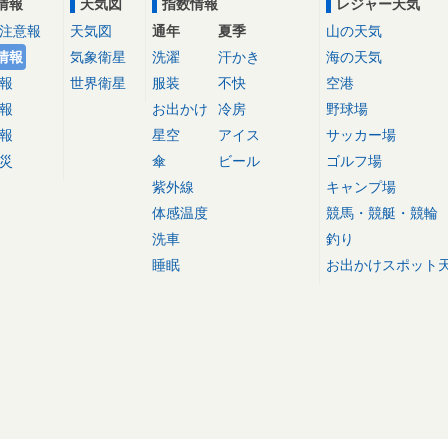
情報
天気図
指数情報
レジャー天気
注意報
天気図
通年
夏季
山の天気
情報
気象衛星
洗濯
汗かき
海の天気
報
世界衛星
服装
不快
空港
報
お出かけ
冷房
野球場
報
星空
アイス
サッカー場
災
傘
ビール
ゴルフ場
紫外線
キャンプ場
体感温度
競馬・競艇・競輪
洗車
釣り
睡眠
お出かけスポット