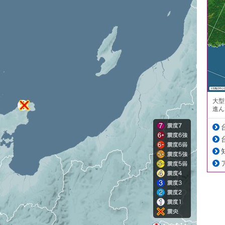
大型
進ん