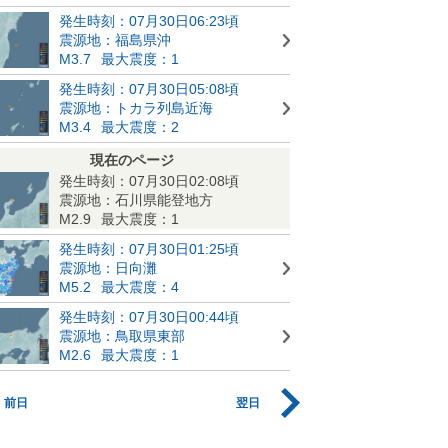
発生時刻：07月30日06:23頃
震源地：福島県沖
M3.7
最大震度：1
発生時刻：07月30日05:08頃
震源地：トカラ列島近海
M3.4
最大震度：2
現在のページ
発生時刻：07月30日02:08頃
震源地：石川県能登地方
M2.9
最大震度：1
発生時刻：07月30日01:25頃
震源地：日向灘
M5.2
最大震度：4
発生時刻：07月30日00:44頃
震源地：鳥取県東部
M2.6
最大震度：1
前日
翌日