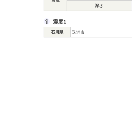
震源
深さ
震度1
石川県
珠洲市