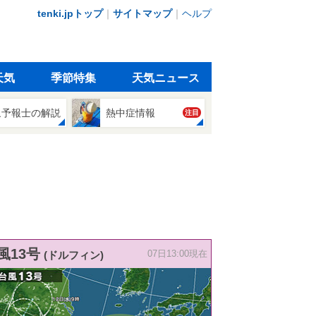
tenki.jpトップ
｜
サイトマップ
｜
ヘルプ
天気
季節特集
天気ニュース
象予報士の解説
熱中症情報
注目
風13号
(ドルフィン)
07日13:00現在