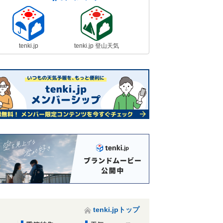
tenki.jp
tenki.jp 登山天気
tenki.jpトップ