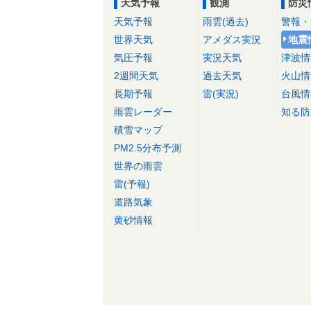
天気予報
観測
防災
天気予報
雨雲(過去)
警報・
世界天気
アメダス実況
地震
気圧予報
実況天気
津波情
2週間天気
過去天気
火山情
長期予報
雷(実況)
台風情
雨雲レーダー
知る防
積雪マップ
PM2.5分布予測
世界の雨雲
雷(予報)
道路気象
黄砂情報