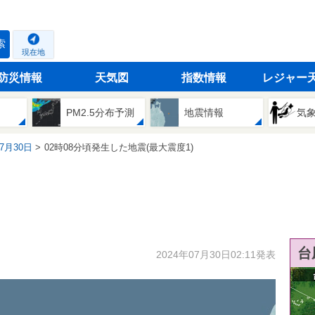
索
現在地
防災情報
天気図
指数情報
レジャー
PM2.5分布予測
地震情報
気
07月30日
02時08分頃発生した地震(最大震度1)
台
2024年07月30日02:11発表