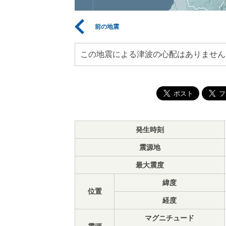
前の地震
この地震による津波の心配はありません
発生時刻
震源地
最大震度
緯度
位置
経度
マグニチュード