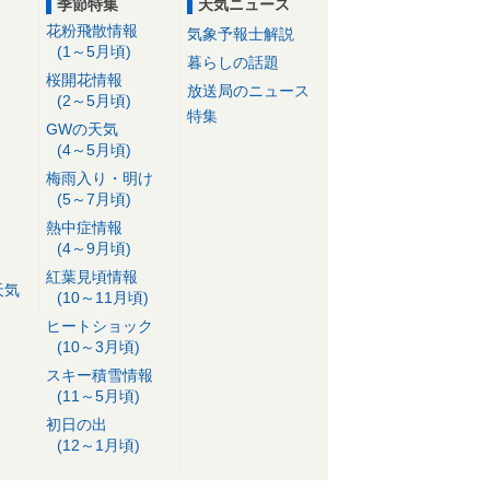
季節特集
天気ニュース
花粉飛散情報
気象予報士解説
(1～5月頃)
暮らしの話題
桜開花情報
放送局のニュース
(2～5月頃)
特集
GWの天気
(4～5月頃)
梅雨入り・明け
(5～7月頃)
熱中症情報
(4～9月頃)
紅葉見頃情報
天気
(10～11月頃)
ヒートショック
(10～3月頃)
スキー積雪情報
(11～5月頃)
初日の出
(12～1月頃)