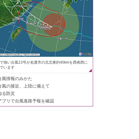
で強い台風13号が名護市の北北東約40kmを西南西に
でいます
台風情報のみかた
台風の接近、上陸に備えて
知る防災
アプリで台風進路予報を確認