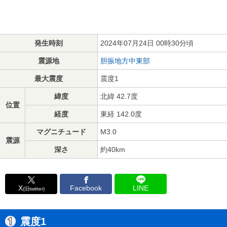
発生時刻
2024年07月24日 00時30分頃
震源地
胆振地方中東部
最大震度
震度1
緯度
北緯 42.7度
位置
経度
東経 142.0度
マグニチュード
M3.0
震源
深さ
約40km
X
Facebook
LINE
(旧twitter)
震度1