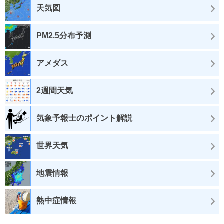
天気図
PM2.5分布予測
アメダス
2週間天気
気象予報士のポイント解説
世界天気
地震情報
熱中症情報