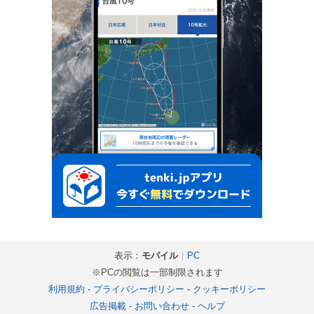
表示：
モバイル
｜
PC
※PCの閲覧は一部制限されます
利用規約
-
プライバシーポリシー
-
クッキーポリシー
広告掲載
-
お問い合わせ
-
ヘルプ