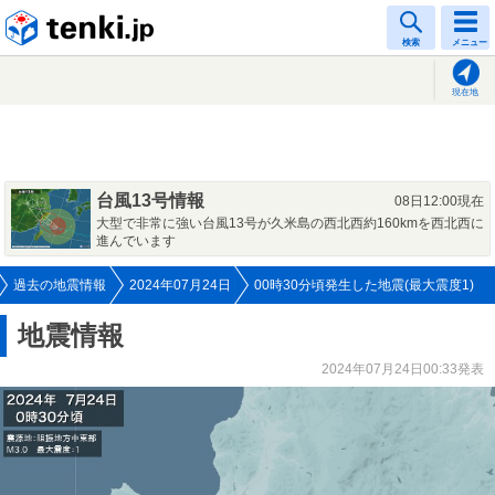
tenki.jp
検索
メニュー
現在地
台風13号情報
08日12:00現在
大型で非常に強い台風13号が久米島の西北西約160kmを西北西に
進んでいます
過去の地震情報
2024年07月24日
00時30分頃発生した地震(最大震度1)
地震情報
2024年07月24日00:33発表