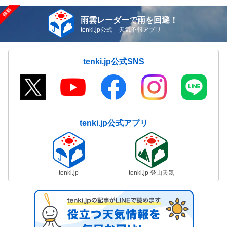
雨雲レーダーで雨を回避！
tenki.jp公式 天気予報アプリ
tenki.jp公式SNS
tenki.jp公式アプリ
tenki.jp
tenki.jp 登山天気