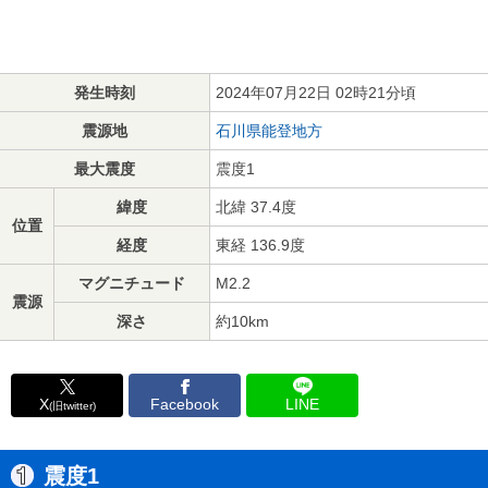
発生時刻
2024年07月22日 02時21分頃
震源地
石川県能登地方
最大震度
震度1
緯度
北緯 37.4度
位置
経度
東経 136.9度
マグニチュード
M2.2
震源
深さ
約10km
X
Facebook
LINE
(旧twitter)
震度1