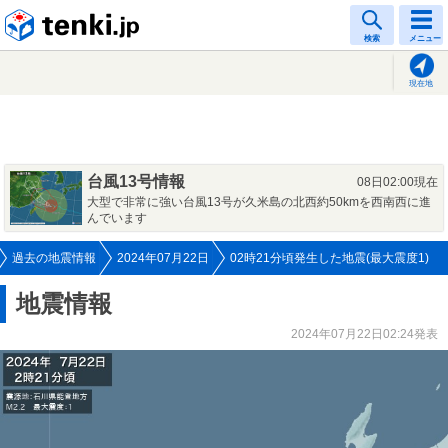
tenki.jp
検索
メニュー
現在地
台風13号情報
08日02:00現在
大型で非常に強い台風13号が久米島の北西約50kmを西南西に進
んでいます
過去の地震情報
2024年07月22日
02時21分頃発生した地震(最大震度1)
地震情報
2024年07月22日02:24発表