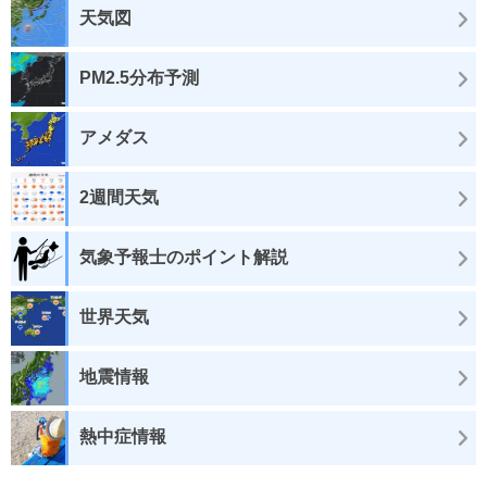
天気図
PM2.5分布予測
アメダス
2週間天気
気象予報士のポイント解説
世界天気
地震情報
熱中症情報