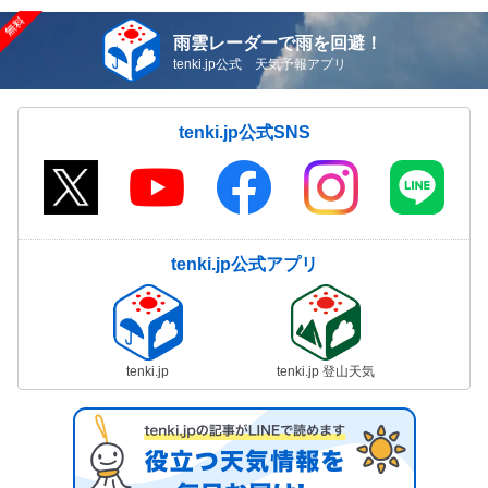
雨雲レーダーで雨を回避！
tenki.jp公式 天気予報アプリ
tenki.jp公式SNS
tenki.jp公式アプリ
tenki.jp
tenki.jp 登山天気