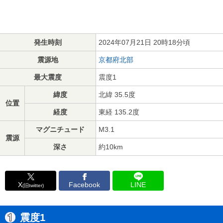
発生時刻
2024年07月21日 20時18分頃
震源地
京都府北部
最大震度
震度1
緯度
北緯 35.5度
位置
経度
東経 135.2度
マグニチュード
M3.1
震源
深さ
約10km
X
Facebook
LINE
(旧twitter)
震度1