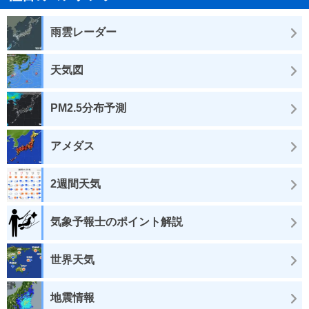
雨雲レーダー
天気図
PM2.5分布予測
アメダス
2週間天気
気象予報士のポイント解説
世界天気
地震情報