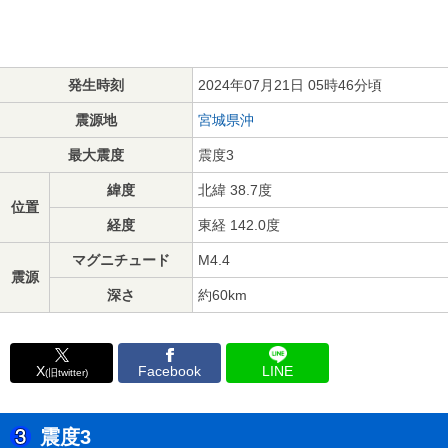
発生時刻
2024年07月21日 05時46分頃
震源地
宮城県沖
最大震度
震度3
緯度
北緯 38.7度
位置
経度
東経 142.0度
マグニチュード
M4.4
震源
深さ
約60km
X
Facebook
LINE
(旧twitter)
震度3