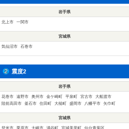
岩手県
北上市
一関市
宮城県
気仙沼市
石巻市
震度2
岩手県
花巻市
遠野市
奥州市
金ケ崎町
平泉町
宮古市
大船渡市
陸前高田市
釜石市
住田町
大槌町
盛岡市
八幡平市
矢巾町
宮城県
登米市
栗原市
大崎市
涌谷町
宮城美里町
仙台青葉区