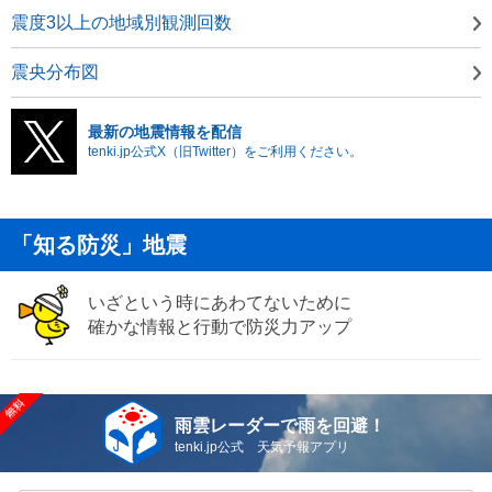
震度3以上の地域別観測回数
震央分布図
最新の地震情報を配信
tenki.jp公式X（旧Twitter）をご利用ください。
「知る防災」地震
いざという時にあわてないために
確かな情報と行動で防災力アップ
雨雲レーダーで雨を回避！
tenki.jp公式 天気予報アプリ