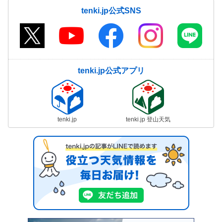
tenki.jp公式SNS
tenki.jp公式アプリ
tenki.jp
tenki.jp 登山天気