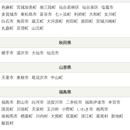
色麻町
宮城加美町
南三陸町
仙台若林区
仙台泉区
塩竈市
多賀城市
東松島市
富谷市
七ヶ浜町
利府町
大和町
女川町
白石市
角田市
蔵王町
大河原町
村田町
柴田町
宮城川崎町
丸森町
亘理町
山元町
秋田県
横手市
湯沢市
大仙市
仙北市
山形県
天童市
東根市
尾花沢市
中山町
福島県
福島市
郡山市
白河市
須賀川市
二本松市
福島伊達市
本宮市
国見町
川俣町
天栄村
玉川村
小野町
いわき市
相馬市
南相馬市
楢葉町
川内村
大熊町
双葉町
浪江町
葛尾村
新地町
飯舘村