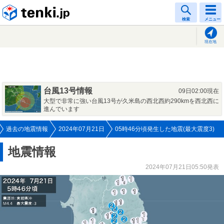
tenki.jp
検索
メニュー
現在地
台風13号情報
09日02:00現在
大型で非常に強い台風13号が久米島の西北西約290kmを西北西に
進んでいます
過去の地震情報
2024年07月21日
05時46分頃発生した地震(最大震度3)
地震情報
2024年07月21日05:50発表