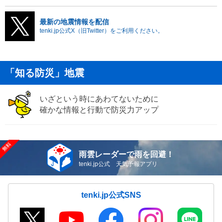
最新の地震情報を配信
tenki.jp公式X（旧Twitter）をご利用ください。
「知る防災」地震
いざという時にあわてないために
確かな情報と行動で防災力アップ
雨雲レーダーで雨を回避！
tenki.jp公式 天気予報アプリ
tenki.jp公式SNS