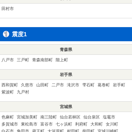
田村市
震度1
青森県
八戸市
三戸町
青森南部町
階上町
岩手県
西和賀町
久慈市
山田町
二戸市
滝沢市
雫石町
葛巻町
岩手町
紫波町
九戸村
宮城県
色麻町
宮城加美町
南三陸町
仙台若林区
仙台泉区
塩竈市
多賀城市
東松島市
富谷市
七ヶ浜町
利府町
大和町
女川町
白石市
角田市
蔵王町
大河原町
村田町
柴田町
宮城川崎町