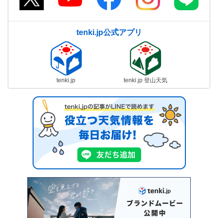
tenki.jp公式アプリ
tenki.jp
tenki.jp 登山天気