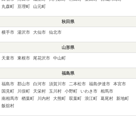
丸森町
亘理町
山元町
秋田県
横手市
湯沢市
大仙市
仙北市
山形県
天童市
東根市
尾花沢市
中山町
福島県
福島市
郡山市
白河市
須賀川市
二本松市
福島伊達市
本宮市
国見町
川俣町
天栄村
玉川村
小野町
いわき市
相馬市
南相馬市
楢葉町
川内村
大熊町
双葉町
浪江町
葛尾村
新地町
飯舘村