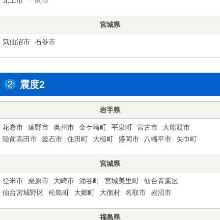
宮城県
気仙沼市
石巻市
震度2
岩手県
花巻市
遠野市
奥州市
金ケ崎町
平泉町
宮古市
大船渡市
陸前高田市
釜石市
住田町
大槌町
盛岡市
八幡平市
矢巾町
宮城県
登米市
栗原市
大崎市
涌谷町
宮城美里町
仙台青葉区
仙台宮城野区
松島町
大郷町
大衡村
名取市
岩沼市
福島県