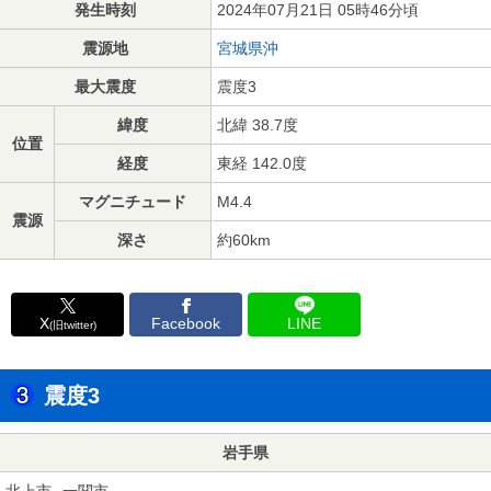
発生時刻
2024年07月21日 05時46分頃
震源地
宮城県沖
最大震度
震度3
緯度
北緯 38.7度
位置
経度
東経 142.0度
マグニチュード
M4.4
震源
深さ
約60km
X
Facebook
LINE
(旧twitter)
震度3
岩手県
北上市
一関市