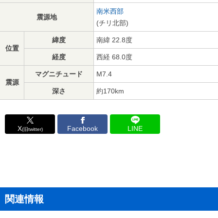
南米西部
震源地
(チリ北部)
緯度
南緯 22.8度
位置
経度
西経 68.0度
マグニチュード
M7.4
震源
深さ
約170km
X
Facebook
LINE
(旧twitter)
関連情報