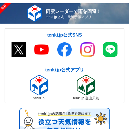
雨雲レーダーで雨を回避！
tenki.jp公式 天気予報アプリ
tenki.jp公式SNS
tenki.jp公式アプリ
tenki.jp
tenki.jp 登山天気