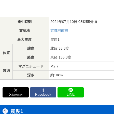
発生時刻
2024年07月10日 03時55分頃
震源地
京都府南部
最大震度
震度1
緯度
北緯 35.3度
位置
経度
東経 135.8度
マグニチュード
M2.7
震源
深さ
約10km
X
Facebook
LINE
(旧twitter)
震度1