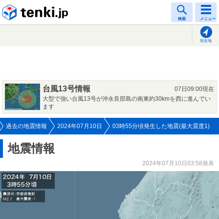
tenki.jp
検索
メニュー
現在地
台風13号情報
07日09:00現在
大型で強い台風13号が沖永良部島の南東約30kmを西に進んでい
ます
過去の地震情報
2024年07月10日
03時55分頃発生した地震(最大震度1)
地震情報
2024年07月10日03:58発表