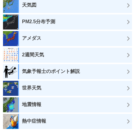
天気図
PM2.5分布予測
アメダス
2週間天気
気象予報士のポイント解説
世界天気
地震情報
熱中症情報