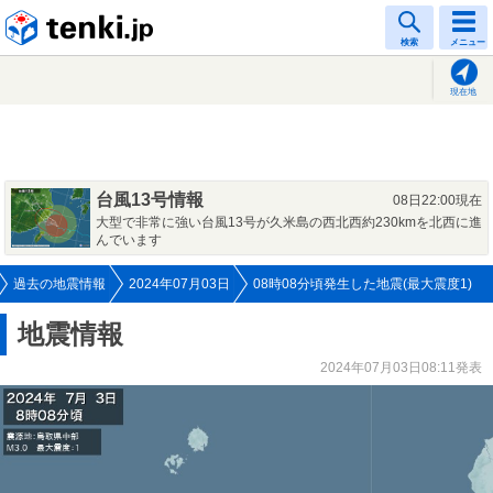
tenki.jp
検索
メニュー
現在地
台風13号情報
08日22:00現在
大型で非常に強い台風13号が久米島の西北西約230kmを北西に進
んでいます
過去の地震情報
2024年07月03日
08時08分頃発生した地震(最大震度1)
地震情報
2024年07月03日08:11発表