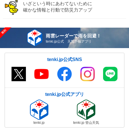
いざという時にあわてないために
確かな情報と行動で防災力アップ
雨雲レーダーで雨を回避！
tenki.jp公式 天気予報アプリ
tenki.jp公式SNS
tenki.jp公式アプリ
tenki.jp
tenki.jp 登山天気