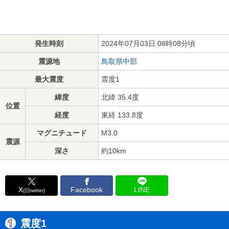
発生時刻
2024年07月03日 08時08分頃
震源地
鳥取県中部
最大震度
震度1
緯度
北緯 35.4度
位置
経度
東経 133.8度
マグニチュード
M3.0
震源
深さ
約10km
X
Facebook
LINE
(旧twitter)
震度1