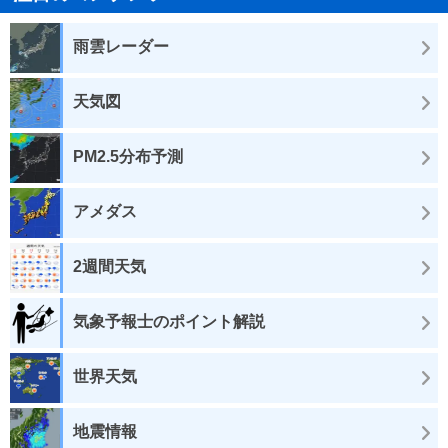
雨雲レーダー
天気図
PM2.5分布予測
アメダス
2週間天気
気象予報士のポイント解説
世界天気
地震情報