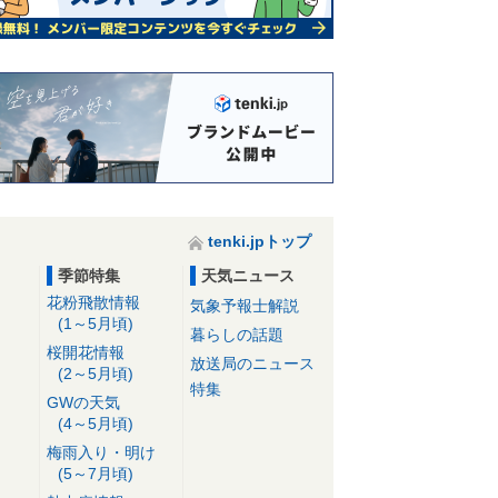
tenki.jpトップ
季節特集
天気ニュース
花粉飛散情報
気象予報士解説
(1～5月頃)
暮らしの話題
桜開花情報
放送局のニュース
(2～5月頃)
特集
GWの天気
(4～5月頃)
梅雨入り・明け
(5～7月頃)