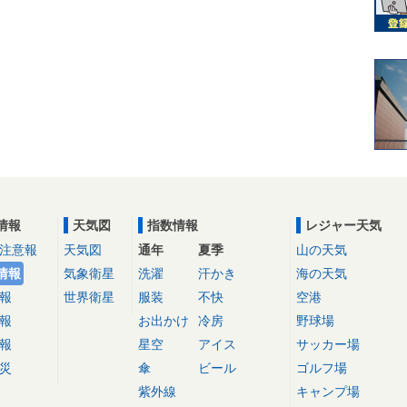
情報
天気図
指数情報
レジャー天気
注意報
天気図
通年
夏季
山の天気
情報
気象衛星
洗濯
汗かき
海の天気
報
世界衛星
服装
不快
空港
報
お出かけ
冷房
野球場
報
星空
アイス
サッカー場
災
傘
ビール
ゴルフ場
紫外線
キャンプ場