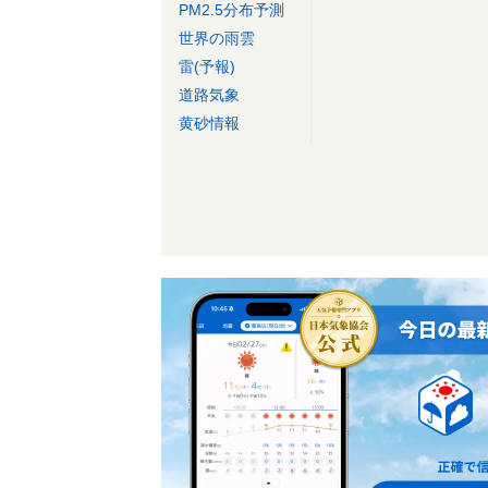
PM2.5分布予測
世界の雨雲
雷(予報)
道路気象
黄砂情報