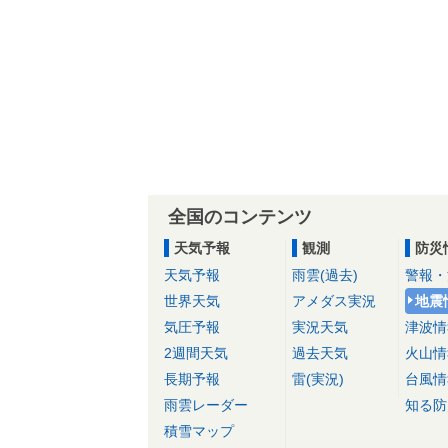
全国のコンテンツ
天気予報
観測
防災
天気予報
雨雲(過去)
警報・
世界天気
アメダス実況
地震
気圧予報
実況天気
津波情
2週間天気
過去天気
火山情
長期予報
雷(実況)
台風情
雨雲レーダー
知る防
積雪マップ