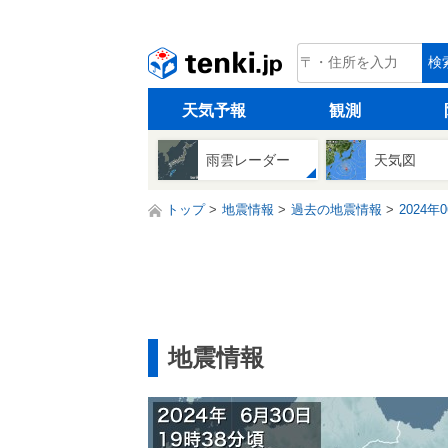
tenki.jp
検
天気予報
観測
雨雲レーダー
天気図
トップ
地震情報
過去の地震情報
2024年
地震情報