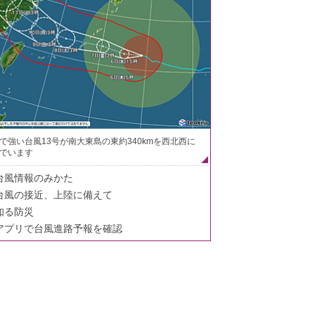
で強い台風13号が南大東島の東約340kmを西北西に
でいます
台風情報のみかた
台風の接近、上陸に備えて
知る防災
アプリで台風進路予報を確認