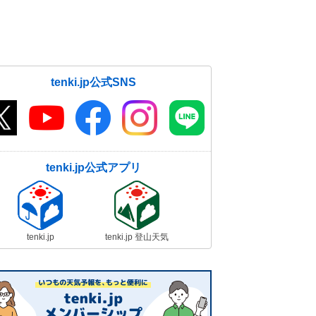
tenki.jp公式SNS
tenki.jp公式アプリ
tenki.jp
tenki.jp 登山天気