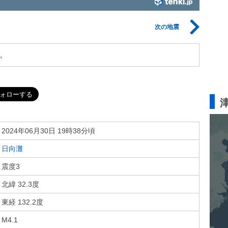
次の地震
。
2024年06月30日 19時38分頃
日向灘
震度3
北緯 32.3度
東経 132.2度
M4.1