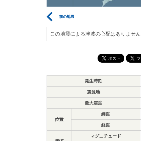
前の地震
この地震による津波の心配はありません
発生時刻
震源地
最大震度
緯度
位置
経度
マグニチュード