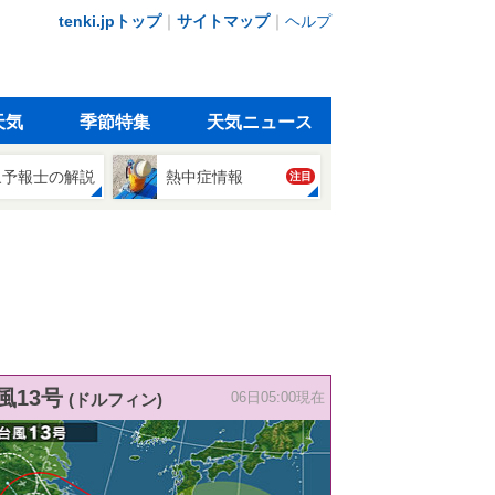
tenki.jpトップ
｜
サイトマップ
｜
ヘルプ
天気
季節特集
天気ニュース
象予報士の解説
熱中症情報
注目
風13号
(ドルフィン)
06日05:00現在