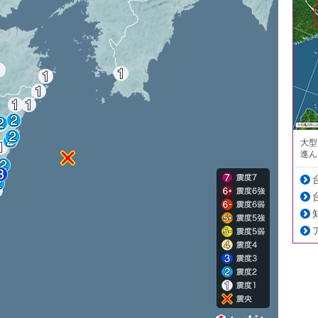
大型
進ん