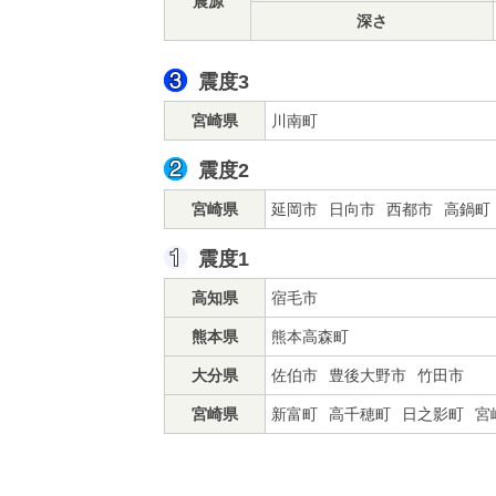
震源
深さ
震度3
宮崎県
川南町
震度2
宮崎県
延岡市
日向市
西都市
高鍋町
震度1
高知県
宿毛市
熊本県
熊本高森町
大分県
佐伯市
豊後大野市
竹田市
宮崎県
新富町
高千穂町
日之影町
宮