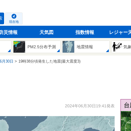
索
現在地
防災情報
天気図
指数情報
レジャー
PM2.5分布予測
地震情報
気
06月30日
19時38分頃発生した地震(最大震度3)
台
2024年06月30日19:41発表