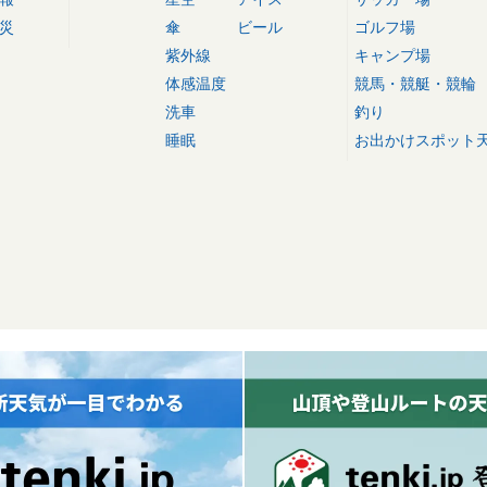
災
傘
ビール
ゴルフ場
紫外線
キャンプ場
体感温度
競馬・競艇・競輪
洗車
釣り
睡眠
お出かけスポット