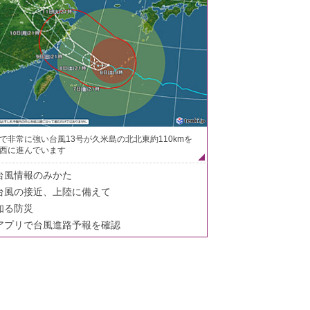
で非常に強い台風13号が久米島の北北東約110kmを
西に進んでいます
台風情報のみかた
台風の接近、上陸に備えて
知る防災
アプリで台風進路予報を確認