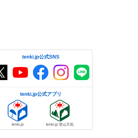
tenki.jp公式SNS
tenki.jp公式アプリ
tenki.jp
tenki.jp 登山天気