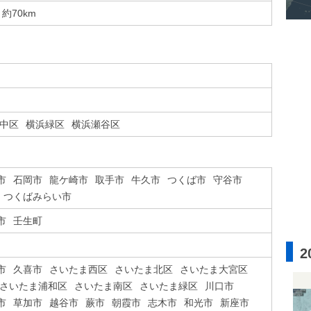
約70km
中区
横浜緑区
横浜瀬谷区
市
石岡市
龍ケ崎市
取手市
牛久市
つくば市
守谷市
つくばみらい市
市
壬生町
2
市
久喜市
さいたま西区
さいたま北区
さいたま大宮区
さいたま浦和区
さいたま南区
さいたま緑区
川口市
市
草加市
越谷市
蕨市
朝霞市
志木市
和光市
新座市