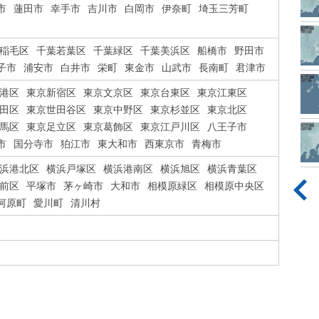
市
蓮田市
幸手市
吉川市
白岡市
伊奈町
埼玉三芳町
稲毛区
千葉若葉区
千葉緑区
千葉美浜区
船橋市
野田市
子市
浦安市
白井市
栄町
東金市
山武市
長南町
君津市
港区
東京新宿区
東京文京区
東京台東区
東京江東区
田区
東京世田谷区
東京中野区
東京杉並区
東京北区
馬区
東京足立区
東京葛飾区
東京江戸川区
八王子市
市
国分寺市
狛江市
東大和市
西東京市
青梅市
浜港北区
横浜戸塚区
横浜港南区
横浜旭区
横浜青葉区
前区
平塚市
茅ヶ崎市
大和市
相模原緑区
相模原中央区
河原町
愛川町
清川村