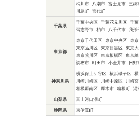
桶川市
八潮市
富士見市
三郷
川島町
宮代町
千葉中央区
千葉花見川区
千葉
千葉県
習志野市
柏市
八千代市
我孫
東京千代田区
東京中央区
東京
東京品川区
東京目黒区
東京大
東京都
東京荒川区
東京板橋区
東京練
調布市
町田市
小金井市
日野
横浜保土ケ谷区
横浜磯子区
横
神奈川県
川崎川崎区
川崎中原区
川崎宮
相模原南区
厚木市
箱根町
湯
山梨県
富士河口湖町
静岡県
東伊豆町