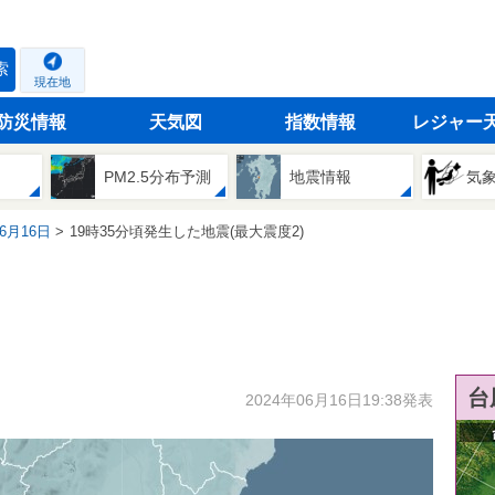
索
現在地
防災情報
天気図
指数情報
レジャー
PM2.5分布予測
地震情報
気
06月16日
19時35分頃発生した地震(最大震度2)
台
2024年06月16日19:38発表