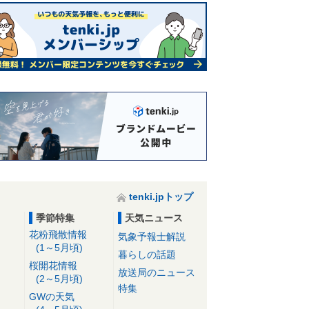
tenki.jpトップ
季節特集
天気ニュース
花粉飛散情報
気象予報士解説
(1～5月頃)
暮らしの話題
桜開花情報
放送局のニュース
(2～5月頃)
特集
GWの天気