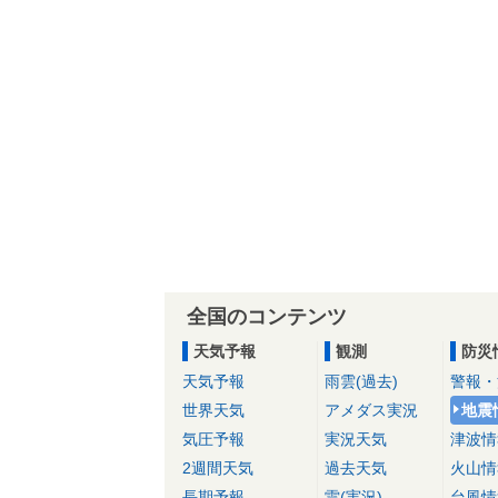
全国のコンテンツ
天気予報
観測
防災
天気予報
雨雲(過去)
警報・
世界天気
アメダス実況
地震
気圧予報
実況天気
津波情
2週間天気
過去天気
火山情
長期予報
雷(実況)
台風情