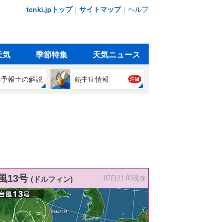
tenki.jpトップ
｜
サイトマップ
｜
ヘルプ
天気
季節特集
天気ニュース
象予報士の解説
熱中症情報
注目
風13号
(ドルフィン)
07日21:00現在