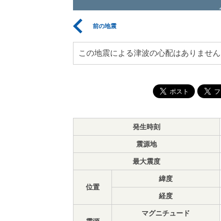
前の地震
この地震による津波の心配はありません
発生時刻
震源地
最大震度
緯度
位置
経度
マグニチュード