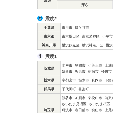
震源
深さ
震度2
千葉県
市川市
鎌ケ谷市
東京都
東京墨田区
東京渋谷区
小平市
神奈川県
横浜鶴見区
横浜神奈川区
横浜
震度1
水戸市
笠間市
小美玉市
土浦
茨城県
筑西市
坂東市
稲敷市
桜川市
栃木県
宇都宮市
栃木市
真岡市
下野
群馬県
千代田町
邑楽町
熊谷市
加須市
東松山市
鴻巣
さいたま見沼区
さいたま桜区
埼玉県
所沢市
春日部市
狭山市
上尾