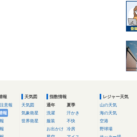
情報
天気図
指数情報
レジャー天気
注意報
天気図
通年
夏季
山の天気
情報
気象衛星
洗濯
汗かき
海の天気
報
世界衛星
服装
不快
空港
報
お出かけ
冷房
野球場
報
星空
アイス
サッカー場