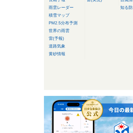
雨雲レーダー
知る防
積雪マップ
PM2.5分布予測
世界の雨雲
雷(予報)
道路気象
黄砂情報