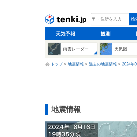
tenki.jp
検
天気予報
観測
雨雲レーダー
天気図
トップ
地震情報
過去の地震情報
2024年
地震情報