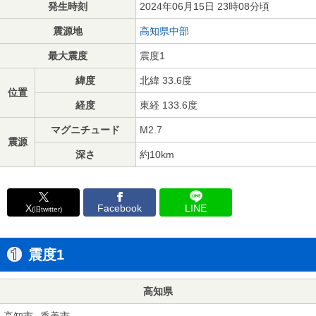
発生時刻
2024年06月15日 23時08分頃
震源地
高知県中部
最大震度
震度1
緯度
北緯 33.6度
位置
経度
東経 133.6度
マグニチュード
M2.7
震源
深さ
約10km
X
Facebook
LINE
(旧twitter)
震度1
高知県
高知市
香美市