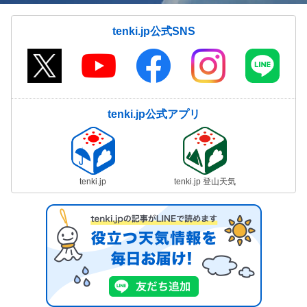
tenki.jp公式SNS
tenki.jp公式アプリ
tenki.jp
tenki.jp 登山天気