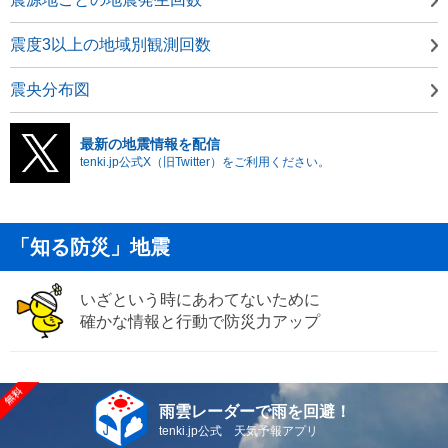
震度3以上の地域別観測回数
震央分布図
最新の地震情報を配信
tenki.jp公式X（旧Twitter）をご利用ください。
「知る防災」地震
いざという時にあわてないために
確かな情報と行動で防災力アップ
雨雲レーダーで雨を回避！
tenki.jp公式 天気予報アプリ