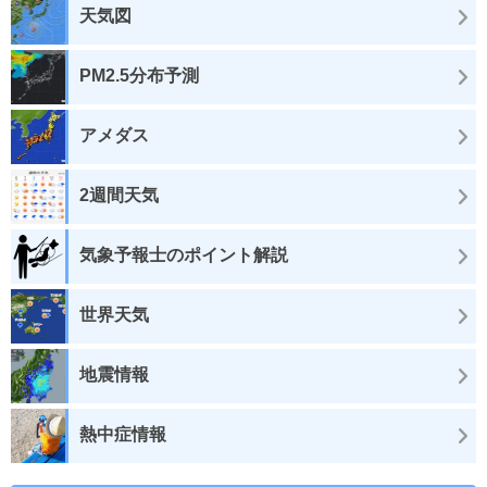
天気図
PM2.5分布予測
アメダス
2週間天気
気象予報士のポイント解説
世界天気
地震情報
熱中症情報