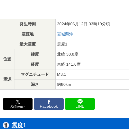
発生時刻
2024年06月12日 03時19分頃
震源地
宮城県沖
最大震度
震度1
緯度
北緯 38.8度
位置
経度
東経 141.6度
マグニチュード
M3.1
震源
深さ
約80km
X
Facebook
LINE
(旧twitter)
震度1