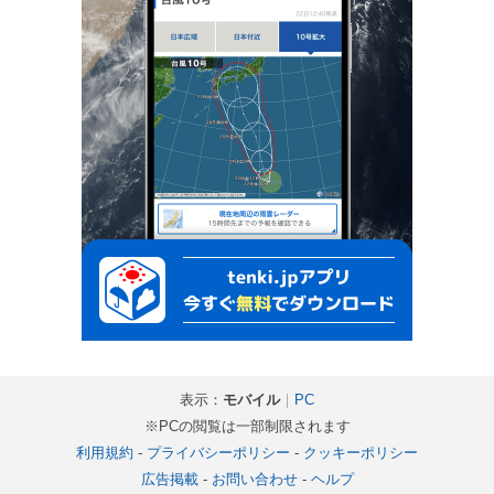
表示：
モバイル
｜
PC
※PCの閲覧は一部制限されます
利用規約
-
プライバシーポリシー
-
クッキーポリシー
広告掲載
-
お問い合わせ
-
ヘルプ