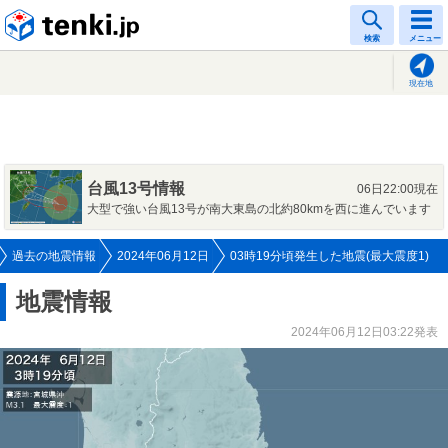
tenki.jp
検索
メニュー
現在地
台風13号情報
06日22:00現在
大型で強い台風13号が南大東島の北約80kmを西に進んでいます
過去の地震情報
2024年06月12日
03時19分頃発生した地震(最大震度1)
地震情報
2024年06月12日03:22発表