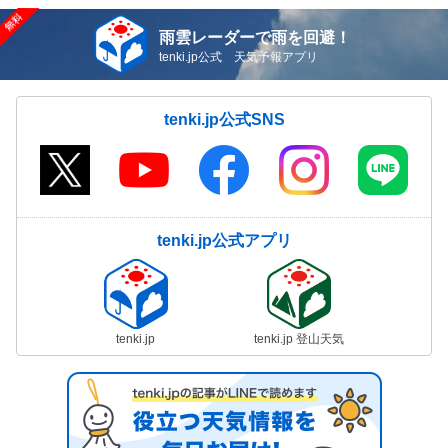
雨雲レーダーで雨を回避！
tenki.jp公式 天気予報アプリ
tenki.jp公式SNS
tenki.jp公式アプリ
tenki.jp
tenki.jp 登山天気