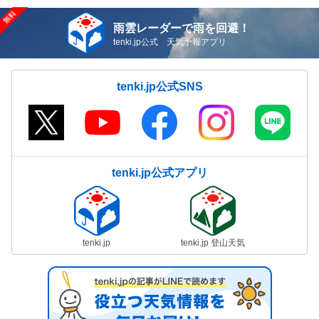
雨雲レーダーで雨を回避！
tenki.jp公式 天気予報アプリ
tenki.jp公式SNS
tenki.jp公式アプリ
tenki.jp
tenki.jp 登山天気