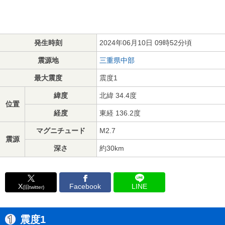
発生時刻
2024年06月10日 09時52分頃
震源地
三重県中部
最大震度
震度1
緯度
北緯 34.4度
位置
経度
東経 136.2度
マグニチュード
M2.7
震源
深さ
約30km
X
Facebook
LINE
(旧twitter)
震度1