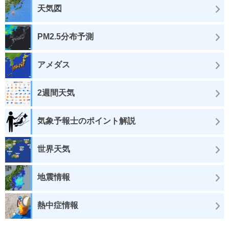
天気図
PM2.5分布予測
アメダス
2週間天気
気象予報士のポイント解説
世界天気
地震情報
熱中症情報