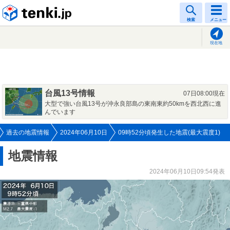
tenki.jp
検索
メニュー
現在地
台風13号情報
07日08:00現在
大型で強い台風13号が沖永良部島の東南東約50kmを西北西に進
んでいます
過去の地震情報
2024年06月10日
09時52分頃発生した地震(最大震度1)
地震情報
2024年06月10日09:54発表