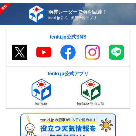
雨雲レーダーで雨を回避！
tenki.jp公式 天気予報アプリ
tenki.jp公式SNS
tenki.jp公式アプリ
tenki.jp
tenki.jp 登山天気