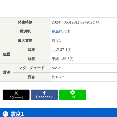
発生時刻
2024年05月29日 02時02分頃
震源地
福島県会津
最大震度
震度1
緯度
北緯 37.1度
位置
経度
東経 139.3度
マグニチュード
M2.2
震源
深さ
約10km
X
Facebook
LINE
(旧twitter)
震度1