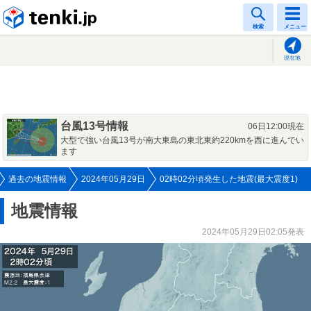
tenki.jp
検索
メニュー
現在地
台風13号情報
06日12:00現在
大型で強い台風13号が南大東島の東北東約220kmを西に進んでい
ます
過去の地震情報
2024年05月29日
02時02分頃発生した地震(最大震度1)
地震情報
2024年05月29日02:05発表