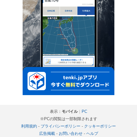
表示：
モバイル
｜
PC
※PCの閲覧は一部制限されます
利用規約
-
プライバシーポリシー
-
クッキーポリシー
広告掲載
-
お問い合わせ
-
ヘルプ