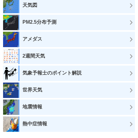
天気図
PM2.5分布予測
アメダス
2週間天気
気象予報士のポイント解説
世界天気
地震情報
熱中症情報