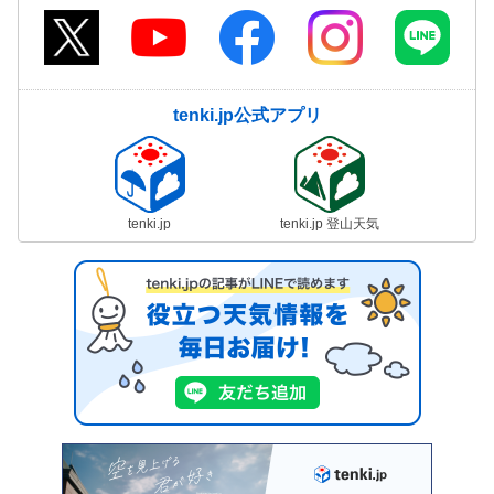
tenki.jp公式アプリ
tenki.jp
tenki.jp 登山天気