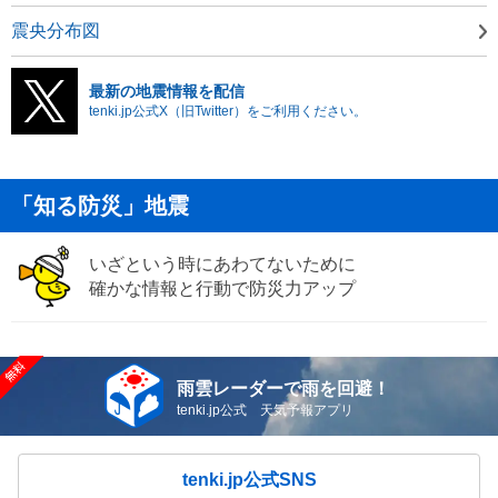
震央分布図
最新の地震情報を配信
tenki.jp公式X（旧Twitter）をご利用ください。
「知る防災」地震
いざという時にあわてないために
確かな情報と行動で防災力アップ
雨雲レーダーで雨を回避！
tenki.jp公式 天気予報アプリ
tenki.jp公式SNS