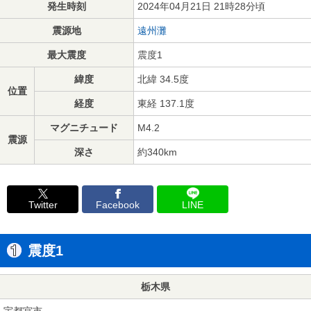
発生時刻
2024年04月21日 21時28分頃
震源地
遠州灘
最大震度
震度1
緯度
北緯 34.5度
位置
経度
東経 137.1度
マグニチュード
M4.2
震源
深さ
約340km
Twitter
Facebook
LINE
震度1
栃木県
宇都宮市