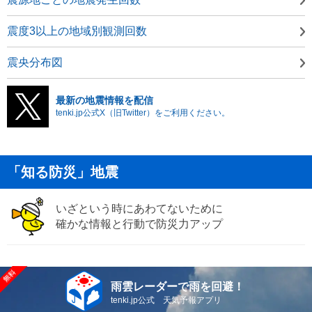
震度3以上の地域別観測回数
震央分布図
最新の地震情報を配信
tenki.jp公式X（旧Twitter）をご利用ください。
「知る防災」地震
いざという時にあわてないために
確かな情報と行動で防災力アップ
雨雲レーダーで雨を回避！
tenki.jp公式 天気予報アプリ