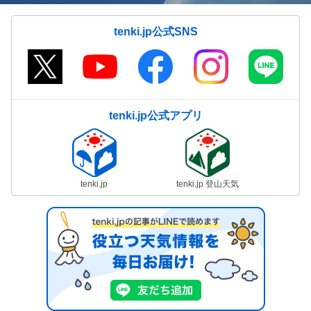
tenki.jp公式SNS
tenki.jp公式アプリ
tenki.jp
tenki.jp 登山天気