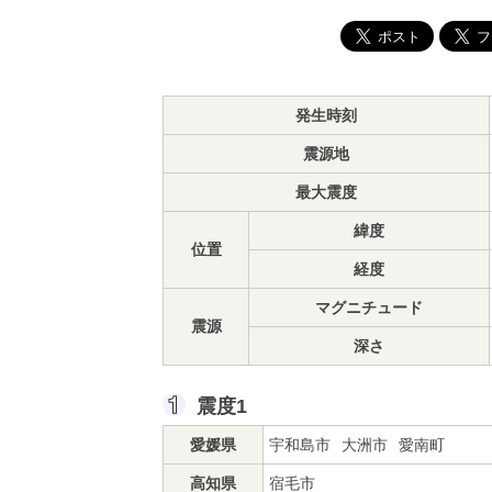
発生時刻
震源地
最大震度
緯度
位置
経度
マグニチュード
震源
深さ
震度1
愛媛県
宇和島市
大洲市
愛南町
高知県
宿毛市