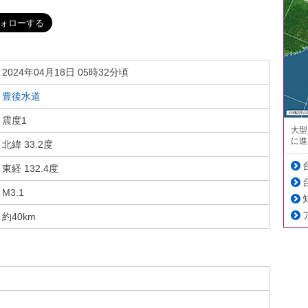
2024年04月18日 05時32分頃
豊後水道
震度1
大型
に進
北緯 33.2度
東経 132.4度
M3.1
約40km