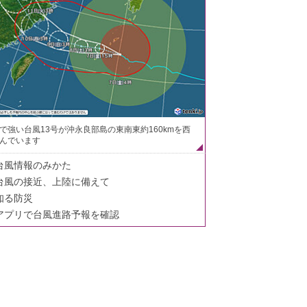
で強い台風13号が沖永良部島の東南東約160kmを西
んでいます
台風情報のみかた
台風の接近、上陸に備えて
知る防災
アプリで台風進路予報を確認