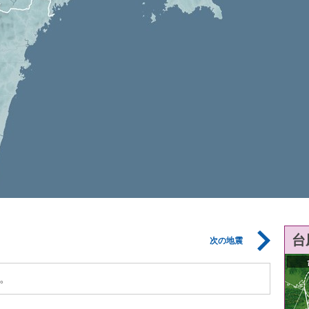
台
次の地震
。