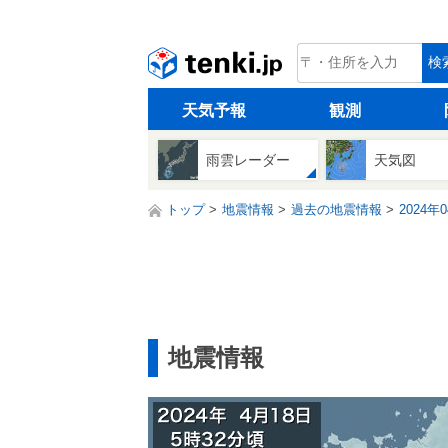
tenki.jp
検
天気予報
観測
雨雲レーダー
天気図
トップ
地震情報
過去の地震情報
2024年
地震情報