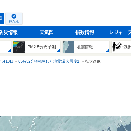
索
現在地
防災情報
天気図
指数情報
レジャー
PM2.5分布予測
地震情報
気
04月18日
05時32分頃発生した地震(最大震度1)
拡大画像