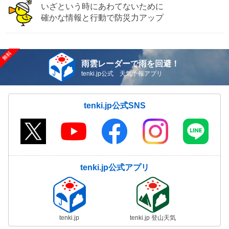
いざという時にあわてないために
確かな情報と行動で防災力アップ
雨雲レーダーで雨を回避！
tenki.jp公式 天気予報アプリ
tenki.jp公式SNS
tenki.jp公式アプリ
tenki.jp
tenki.jp 登山天気