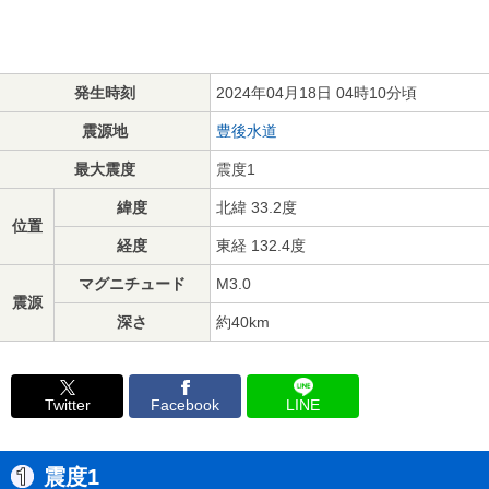
発生時刻
2024年04月18日 04時10分頃
震源地
豊後水道
最大震度
震度1
緯度
北緯 33.2度
位置
経度
東経 132.4度
マグニチュード
M3.0
震源
深さ
約40km
Twitter
Facebook
LINE
震度1