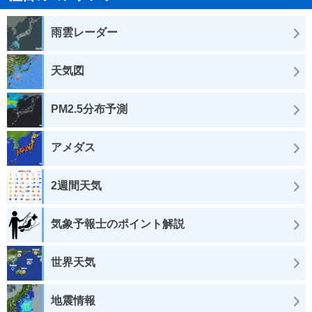
雨雲レーダー
天気図
PM2.5分布予測
アメダス
2週間天気
気象予報士のポイント解説
世界天気
地震情報