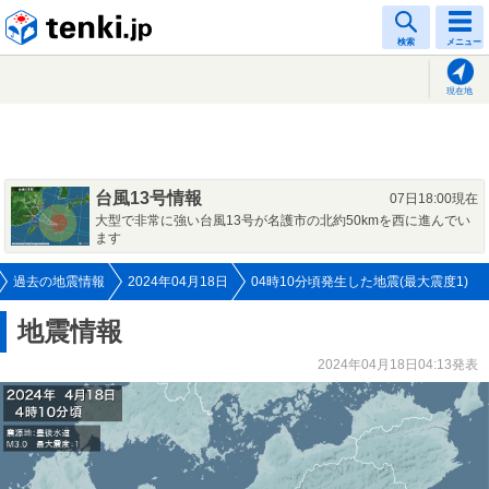
tenki.jp
検索
メニュー
現在地
台風13号情報
07日18:00現在
大型で非常に強い台風13号が名護市の北約50kmを西に進んでい
ます
過去の地震情報
2024年04月18日
04時10分頃発生した地震(最大震度1)
地震情報
2024年04月18日04:13発表