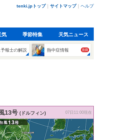
tenki.jpトップ
｜
サイトマップ
｜
ヘルプ
天気
季節特集
天気ニュース
象予報士の解説
熱中症情報
注目
風13号
(ドルフィン)
07日11:00現在