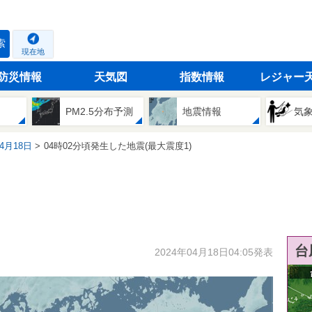
索
現在地
防災情報
天気図
指数情報
レジャー
PM2.5分布予測
地震情報
気
04月18日
04時02分頃発生した地震(最大震度1)
台
2024年04月18日04:05発表