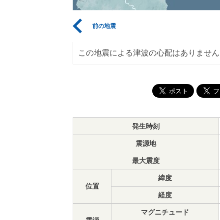
前の地震
この地震による津波の心配はありません
発生時刻
震源地
最大震度
緯度
位置
経度
マグニチュード