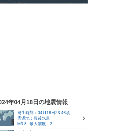
024年04月18日の地震情報
発生時刻：04月18日23:46頃
震源地：豊後水道
M3.8
最大震度：2