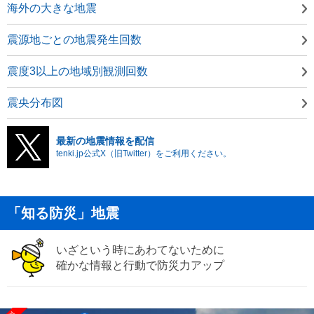
海外の大きな地震
震源地ごとの地震発生回数
震度3以上の地域別観測回数
震央分布図
最新の地震情報を配信
tenki.jp公式X（旧Twitter）をご利用ください。
「知る防災」地震
いざという時にあわてないために
確かな情報と行動で防災力アップ