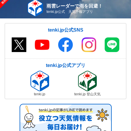
雨雲レーダーで雨を回避！
tenki.jp公式 天気予報アプリ
tenki.jp公式SNS
tenki.jp公式アプリ
tenki.jp
tenki.jp 登山天気