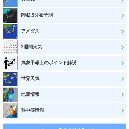
PM2.5分布予測
アメダス
2週間天気
気象予報士のポイント解説
世界天気
地震情報
熱中症情報