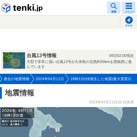
tenki.jp
検索
メニュー
現在地
台風13号情報
08日02:00現在
大型で非常に強い台風13号が久米島の北西約50kmを西南西に進
んでいます
過去の地震情報
2024年04月11日
16時13分頃発生した地震(最大震度2)
地震情報
2024年04月11日16:16発表