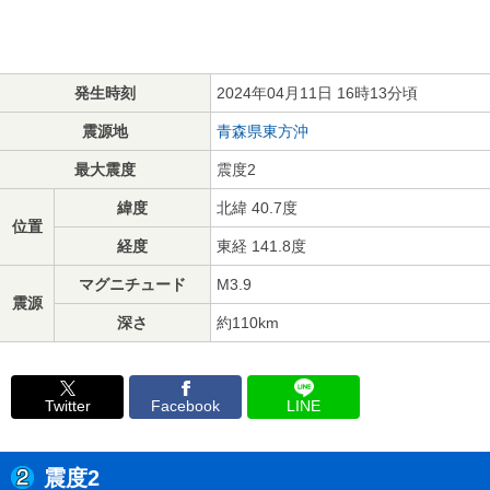
発生時刻
2024年04月11日 16時13分頃
震源地
青森県東方沖
最大震度
震度2
緯度
北緯 40.7度
位置
経度
東経 141.8度
マグニチュード
M3.9
震源
深さ
約110km
Twitter
Facebook
LINE
震度2