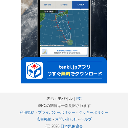
表示：
モバイル
｜
PC
※PCの閲覧は一部制限されます
利用規約
-
プライバシーポリシー
-
クッキーポリシー
広告掲載
-
お問い合わせ
-
ヘルプ
(C) 2026
日本気象協会