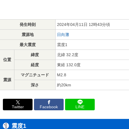
発生時刻
2024年04月11日 12時43分頃
震源地
日向灘
最大震度
震度1
緯度
北緯 32.2度
位置
経度
東経 132.0度
マグニチュード
M2.8
震源
深さ
約20km
Twitter
Facebook
LINE
震度1