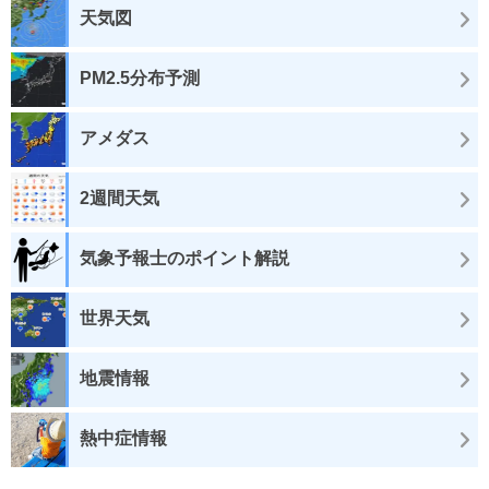
天気図
PM2.5分布予測
アメダス
2週間天気
気象予報士のポイント解説
世界天気
地震情報
熱中症情報