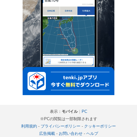
表示：
モバイル
｜
PC
※PCの閲覧は一部制限されます
利用規約
-
プライバシーポリシー
-
クッキーポリシー
広告掲載
-
お問い合わせ
-
ヘルプ