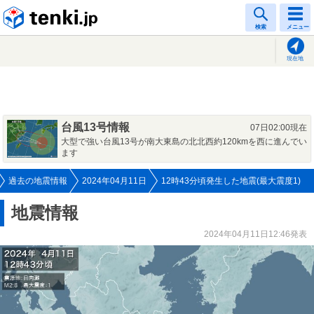
tenki.jp
検索
メニュー
現在地
台風13号情報
07日02:00現在
大型で強い台風13号が南大東島の北北西約120kmを西に進んでい
ます
過去の地震情報
2024年04月11日
12時43分頃発生した地震(最大震度1)
地震情報
2024年04月11日12:46発表