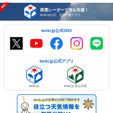
雨雲レーダーで雨を回避！
tenki.jp公式 天気予報アプリ
tenki.jp公式SNS
tenki.jp公式アプリ
tenki.jp
tenki.jp 登山天気