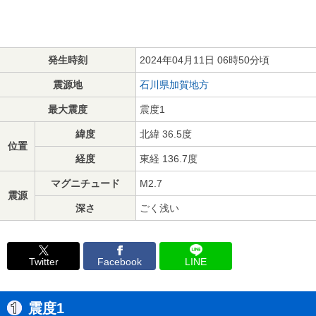
発生時刻
2024年04月11日 06時50分頃
震源地
石川県加賀地方
最大震度
震度1
緯度
北緯 36.5度
位置
経度
東経 136.7度
マグニチュード
M2.7
震源
深さ
ごく浅い
Twitter
Facebook
LINE
震度1