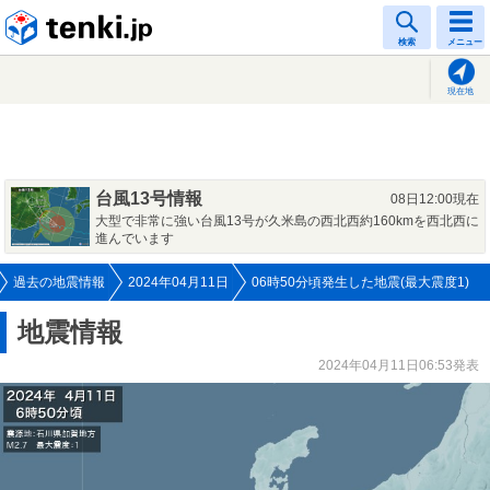
tenki.jp
検索
メニュー
現在地
台風13号情報
08日12:00現在
大型で非常に強い台風13号が久米島の西北西約160kmを西北西に
進んでいます
過去の地震情報
2024年04月11日
06時50分頃発生した地震(最大震度1)
地震情報
2024年04月11日06:53発表