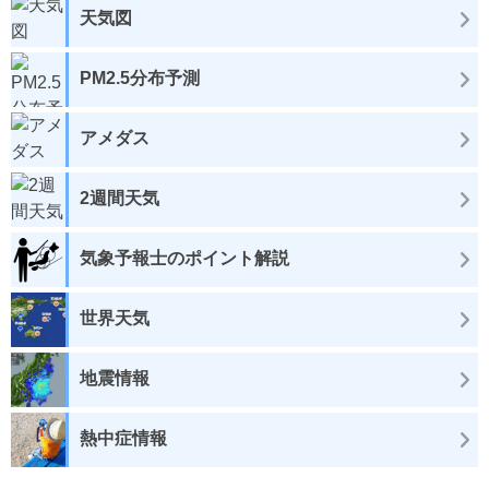
天気図
PM2.5分布予測
アメダス
2週間天気
気象予報士のポイント解説
世界天気
地震情報
熱中症情報