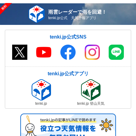
雨雲レーダーで雨を回避！
tenki.jp公式 天気予報アプリ
tenki.jp公式SNS
tenki.jp公式アプリ
tenki.jp
tenki.jp 登山天気