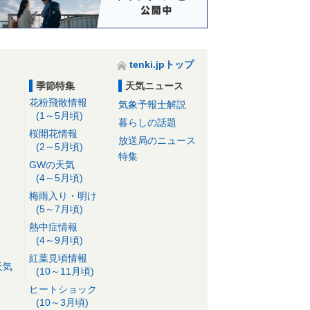
tenki.jpトップ
季節特集
天気ニュース
花粉飛散情報
気象予報士解説
(1～5月頃)
暮らしの話題
桜開花情報
放送局のニュース
(2～5月頃)
特集
GWの天気
(4～5月頃)
梅雨入り・明け
(5～7月頃)
熱中症情報
(4～9月頃)
紅葉見頃情報
天気
(10～11月頃)
ヒートショック
(10～3月頃)