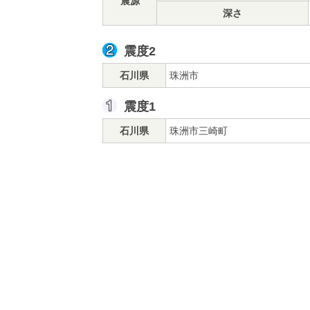
震源
深さ
震度2
石川県
珠洲市
震度1
石川県
珠洲市三崎町