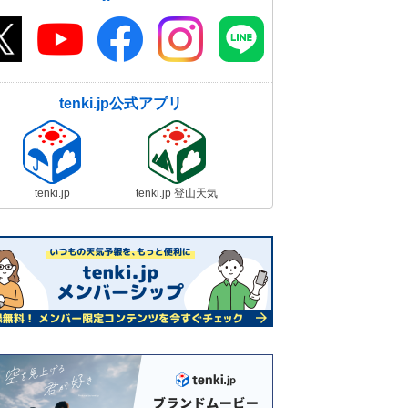
tenki.jp公式アプリ
tenki.jp
tenki.jp 登山天気