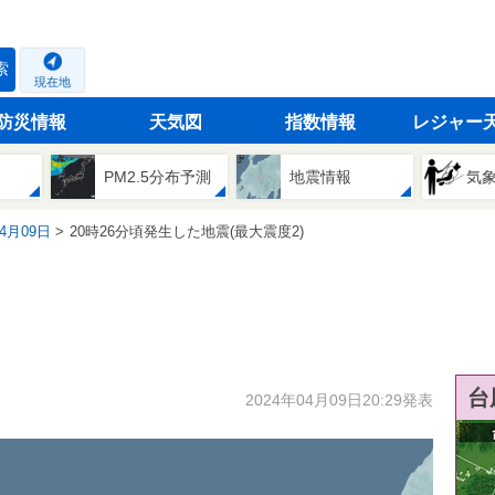
索
現在地
防災情報
天気図
指数情報
レジャー
PM2.5分布予測
地震情報
気
04月09日
20時26分頃発生した地震(最大震度2)
台
2024年04月09日20:29発表