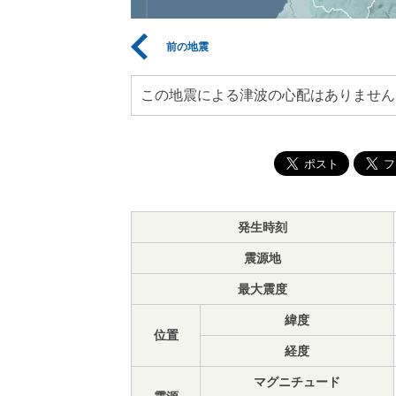
前の地震
この地震による津波の心配はありません
発生時刻
震源地
最大震度
緯度
位置
経度
マグニチュード