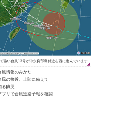
で強い台風13号が沖永良部島付近を西に進んでいます
台風情報のみかた
台風の接近、上陸に備えて
知る防災
アプリで台風進路予報を確認