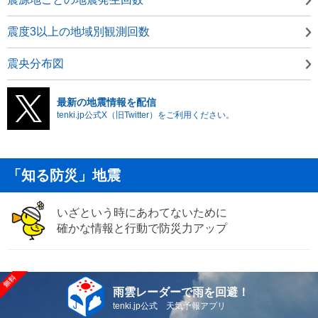
震度3以上の地域別観測回数
震央分布図
最新の地震情報を配信
tenki.jp公式X（旧Twitter）をご利用ください。
「知る防災」地震
いざという時にあわてないために
確かな情報と行動で防災力アップ
雨雲レーダーで雨を回避！
tenki.jp公式 天気予報アプリ