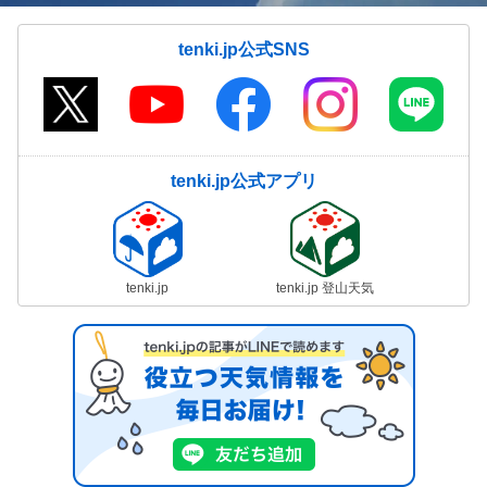
tenki.jp公式SNS
tenki.jp公式アプリ
tenki.jp
tenki.jp 登山天気