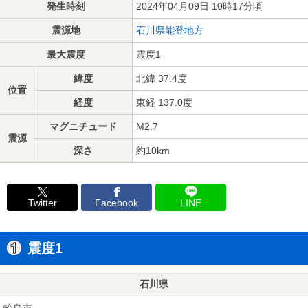
発生時刻
2024年04月09日 10時17分頃
震源地
石川県能登地方
最大震度
震度1
緯度
北緯 37.4度
位置
経度
東経 137.0度
マグニチュード
M2.7
震源
深さ
約10km
Twitter
Facebook
LINE
震度1
石川県
輪島市