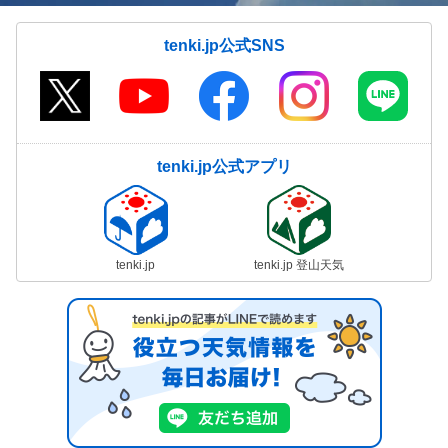
tenki.jp公式SNS
tenki.jp公式アプリ
tenki.jp
tenki.jp 登山天気