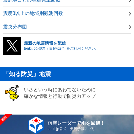
震度3以上の地域別観測回数
震央分布図
最新の地震情報を配信
tenki.jp公式X（旧Twitter）をご利用ください。
「知る防災」地震
いざという時にあわてないために
確かな情報と行動で防災力アップ
雨雲レーダーで雨を回避！
tenki.jp公式 天気予報アプリ