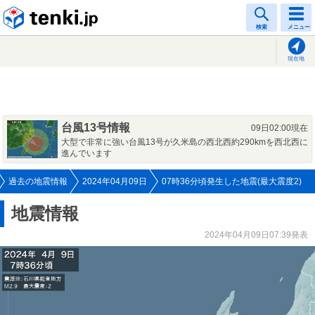
tenki.jp
検索
メニュー
現在地
台風13号情報
09日02:00現在
大型で非常に強い台風13号が久米島の西北西約290kmを西北西に
進んでいます
過去の地震情報
2024年04月09日
07時36分頃発生した地震(最大震度2)
地震情報
2024年04月09日07:39発表