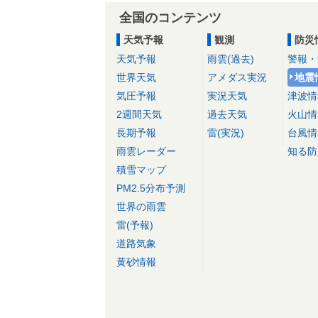
全国のコンテンツ
天気予報
観測
防災
天気予報
雨雲(過去)
警報・
世界天気
アメダス実況
地震
気圧予報
実況天気
津波情
2週間天気
過去天気
火山情
長期予報
雷(実況)
台風情
雨雲レーダー
知る防
積雪マップ
PM2.5分布予測
世界の雨雲
雷(予報)
道路気象
黄砂情報