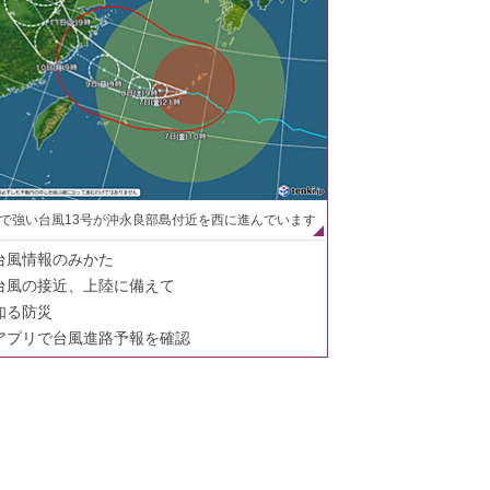
で強い台風13号が沖永良部島付近を西に進んでいます
台風情報のみかた
台風の接近、上陸に備えて
知る防災
アプリで台風進路予報を確認