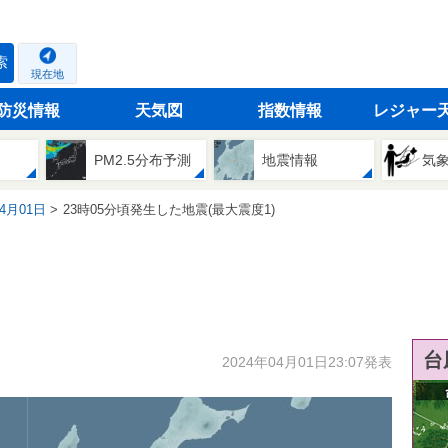
索
現在地
防災情報
天気図
指数情報
レジャー
PM2.5分布予測
地震情報
気
04月01日
23時05分頃発生した地震(最大震度1)
台
2024年04月01日23:07発表