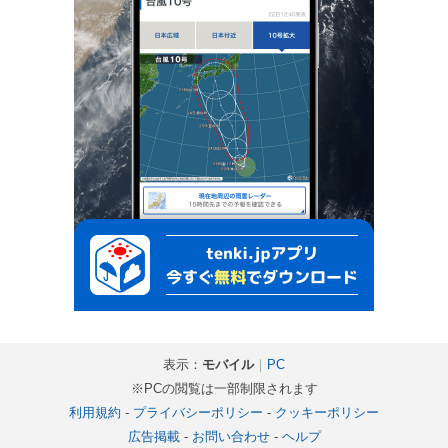
表示：
モバイル
｜
PC
※PCの閲覧は一部制限されます
利用規約
-
プライバシーポリシー
-
クッキーポリシー
広告掲載
-
お問い合わせ
-
ヘルプ