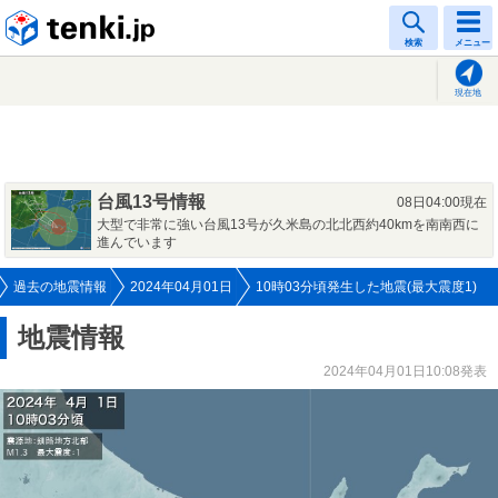
tenki.jp
検索
メニュー
現在地
台風13号情報
08日04:00現在
大型で非常に強い台風13号が久米島の北北西約40kmを南南西に
進んでいます
過去の地震情報
2024年04月01日
10時03分頃発生した地震(最大震度1)
地震情報
2024年04月01日10:08発表