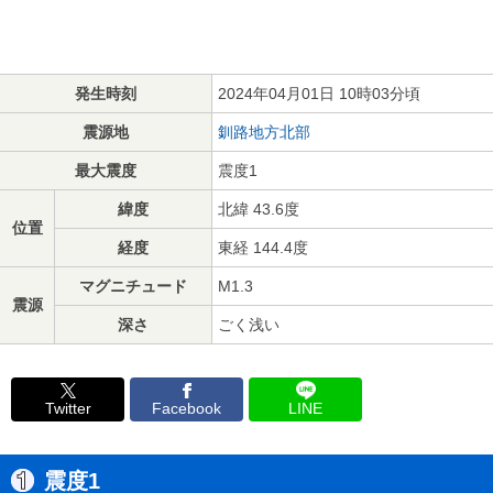
発生時刻
2024年04月01日 10時03分頃
震源地
釧路地方北部
最大震度
震度1
緯度
北緯 43.6度
位置
経度
東経 144.4度
マグニチュード
M1.3
震源
深さ
ごく浅い
Twitter
Facebook
LINE
震度1