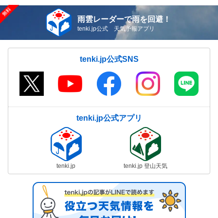
雨雲レーダーで雨を回避！
tenki.jp公式 天気予報アプリ
tenki.jp公式SNS
tenki.jp公式アプリ
tenki.jp
tenki.jp 登山天気