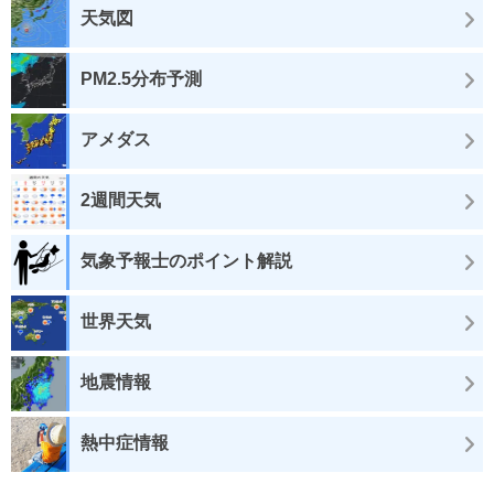
天気図
PM2.5分布予測
アメダス
2週間天気
気象予報士のポイント解説
世界天気
地震情報
熱中症情報