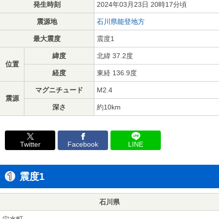
発生時刻
2024年03月23日 20時17分頃
震源地
石川県能登地方
最大震度
震度1
緯度
北緯 37.2度
位置
経度
東経 136.9度
マグニチュード
M2.4
震源
深さ
約10km
Twitter
Facebook
LINE
震度1
石川県
穴水町