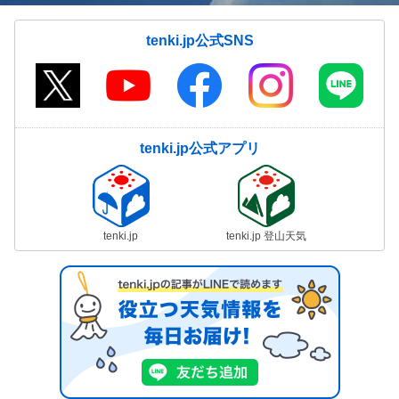
tenki.jp公式SNS
tenki.jp公式アプリ
tenki.jp
tenki.jp 登山天気