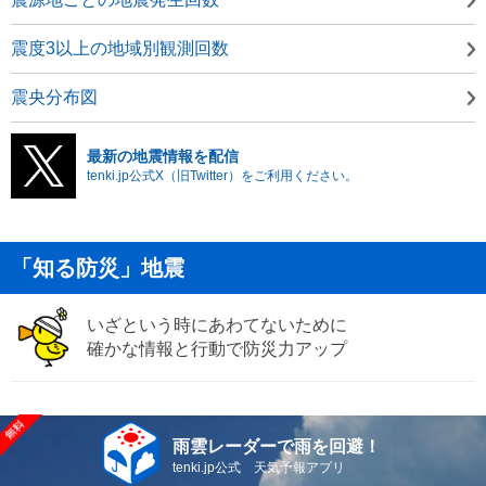
震度3以上の地域別観測回数
震央分布図
最新の地震情報を配信
tenki.jp公式X（旧Twitter）をご利用ください。
「知る防災」地震
いざという時にあわてないために
確かな情報と行動で防災力アップ
雨雲レーダーで雨を回避！
tenki.jp公式 天気予報アプリ