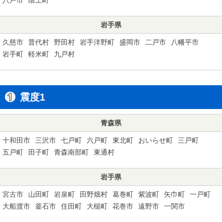
岩手県
久慈市
普代村
野田村
岩手洋野町
盛岡市
二戸市
八幡平市
岩手町
軽米町
九戸村
震度1
青森県
十和田市
三沢市
七戸町
六戸町
東北町
おいらせ町
三戸町
五戸町
田子町
青森南部町
東通村
岩手県
宮古市
山田町
岩泉町
田野畑村
葛巻町
紫波町
矢巾町
一戸町
大船渡市
釜石市
住田町
大槌町
花巻市
遠野市
一関市