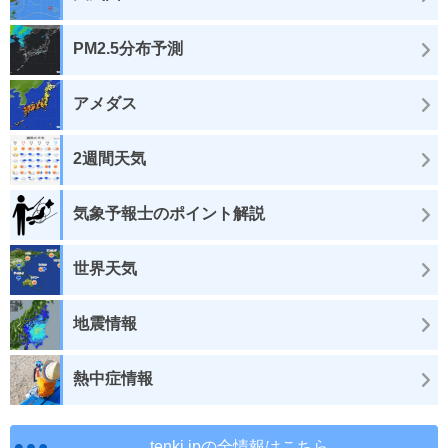
PM2.5分布予測
アメダス
2週間天気
気象予報士のポイント解説
世界天気
地震情報
熱中症情報
tenki.jpの全情報はこちら