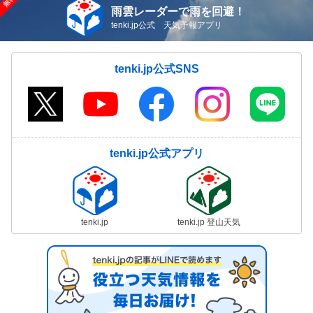
雨雲レーダーで雨を回避！
tenki.jp公式 天気予報アプリ
tenki.jp公式SNS
tenki.jp公式アプリ
tenki.jp
tenki.jp 登山天気