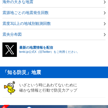
海外の大きな地震
震源地ごとの地震発生回数
震度3以上の地域別観測回数
震央分布図
最新の地震情報を配信
tenki.jp公式X（旧Twitter）をご利用ください。
「知る防災」地震
いざという時にあわてないために
確かな情報と行動で防災力アップ