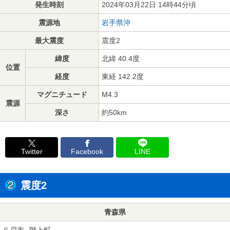
発生時刻
2024年03月22日 14時44分頃
震源地
岩手県沖
最大震度
震度2
緯度
北緯 40.4度
位置
経度
東経 142.2度
マグニチュード
M4.3
震源
深さ
約50km
Twitter
Facebook
LINE
震度2
青森県
八戸市
階上町