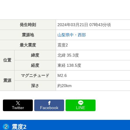
発生時刻
2024年03月21日 07時43分頃
震源地
山梨県中・西部
最大震度
震度2
緯度
北緯 35.3度
位置
経度
東経 138.5度
マグニチュード
M2.6
震源
深さ
約20km
Twitter
Facebook
LINE
震度2