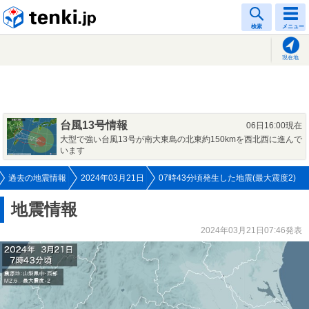
tenki.jp
検索
メニュー
現在地
台風13号情報
06日16:00現在
大型で強い台風13号が南大東島の北東約150kmを西北西に進んで
います
過去の地震情報
2024年03月21日
07時43分頃発生した地震(最大震度2)
地震情報
2024年03月21日07:46発表