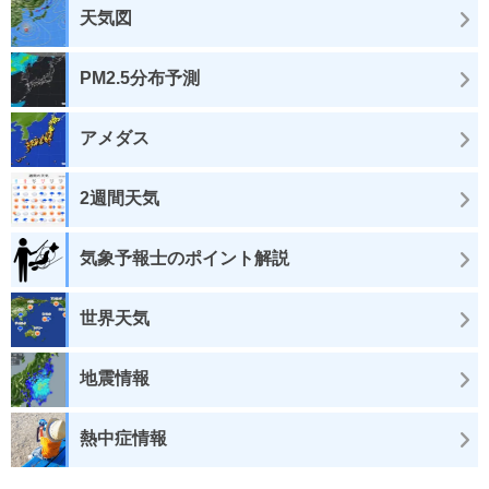
天気図
PM2.5分布予測
アメダス
2週間天気
気象予報士のポイント解説
世界天気
地震情報
熱中症情報