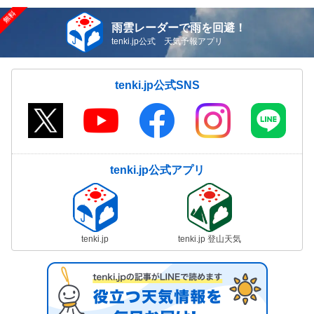
雨雲レーダーで雨を回避！
tenki.jp公式 天気予報アプリ
tenki.jp公式SNS
tenki.jp公式アプリ
tenki.jp
tenki.jp 登山天気