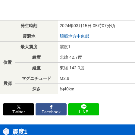
発生時刻
2024年03月15日 05時07分頃
震源地
胆振地方中東部
最大震度
震度1
緯度
北緯 42.7度
位置
経度
東経 142.0度
マグニチュード
M2.9
震源
深さ
約40km
Twitter
Facebook
LINE
震度1