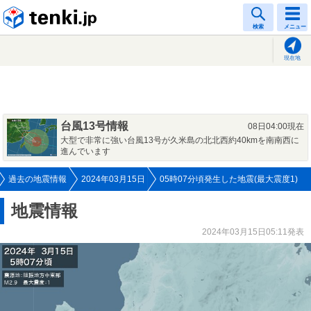
tenki.jp
検索
メニュー
現在地
台風13号情報
08日04:00現在
大型で非常に強い台風13号が久米島の北北西約40kmを南南西に
進んでいます
過去の地震情報
2024年03月15日
05時07分頃発生した地震(最大震度1)
地震情報
2024年03月15日05:11発表