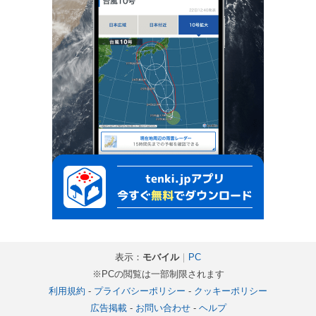
表示：
モバイル
｜
PC
※PCの閲覧は一部制限されます
利用規約
-
プライバシーポリシー
-
クッキーポリシー
広告掲載
-
お問い合わせ
-
ヘルプ