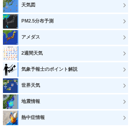
天気図
PM2.5分布予測
アメダス
2週間天気
気象予報士のポイント解説
世界天気
地震情報
熱中症情報