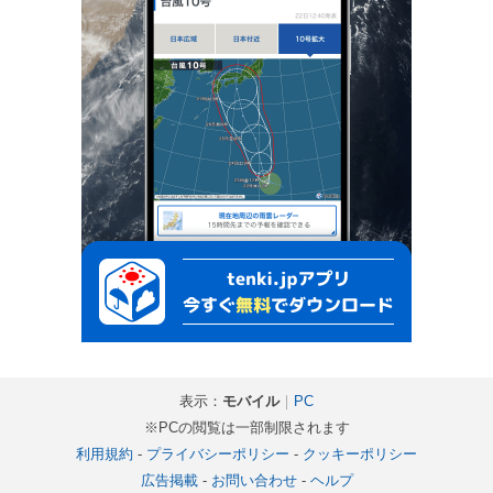
表示：
モバイル
｜
PC
※PCの閲覧は一部制限されます
利用規約
-
プライバシーポリシー
-
クッキーポリシー
広告掲載
-
お問い合わせ
-
ヘルプ