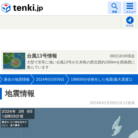
tenki.jp
検索
メニュー
現在地
台風13号情報
08日18:00現在
大型で非常に強い台風13号が久米島の西北西約190kmを西南西に
進んでいます
過去の地震情報
2024年03月09日
18時09分頃発生した地震(最大震度1)
地震情報
2024年03月09日18:12発表