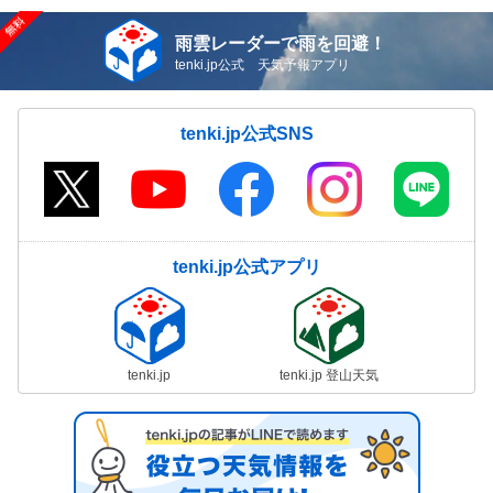
雨雲レーダーで雨を回避！
tenki.jp公式 天気予報アプリ
tenki.jp公式SNS
tenki.jp公式アプリ
tenki.jp
tenki.jp 登山天気