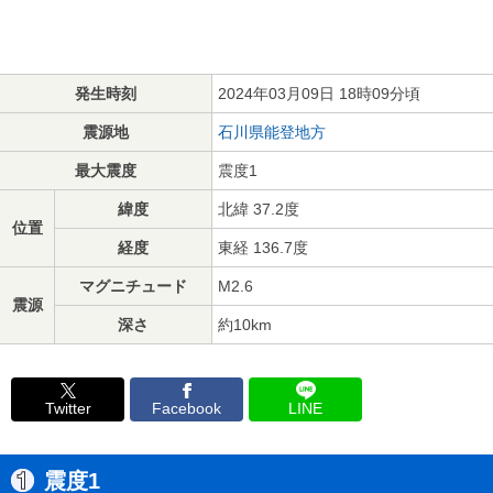
発生時刻
2024年03月09日 18時09分頃
震源地
石川県能登地方
最大震度
震度1
緯度
北緯 37.2度
位置
経度
東経 136.7度
マグニチュード
M2.6
震源
深さ
約10km
Twitter
Facebook
LINE
震度1