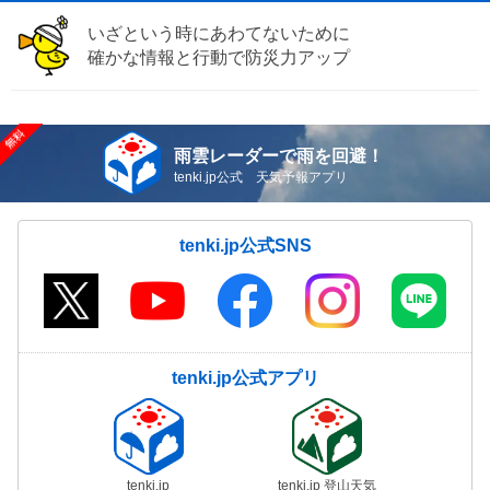
いざという時にあわてないために
確かな情報と行動で防災力アップ
雨雲レーダーで雨を回避！
tenki.jp公式 天気予報アプリ
tenki.jp公式SNS
tenki.jp公式アプリ
tenki.jp
tenki.jp 登山天気