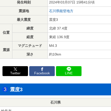
発生時刻
2024年03月07日 15時41分頃
震源地
石川県能登地方
最大震度
震度3
緯度
北緯 37.4度
位置
経度
東経 136.9度
マグニチュード
M4.3
震源
深さ
約10km
Twitter
Facebook
LINE
震度3
石川県
輪島市