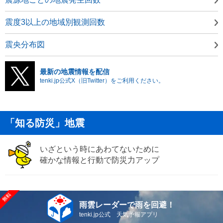
震度3以上の地域別観測回数
震央分布図
最新の地震情報を配信
tenki.jp公式X（旧Twitter）をご利用ください。
「知る防災」地震
いざという時にあわてないために
確かな情報と行動で防災力アップ
雨雲レーダーで雨を回避！
tenki.jp公式 天気予報アプリ