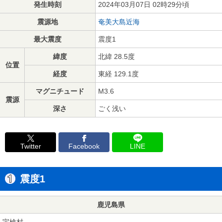
発生時刻
2024年03月07日 02時29分頃
震源地
奄美大島近海
最大震度
震度1
緯度
北緯 28.5度
位置
経度
東経 129.1度
マグニチュード
M3.6
震源
深さ
ごく浅い
Twitter
Facebook
LINE
震度1
鹿児島県
宇検村