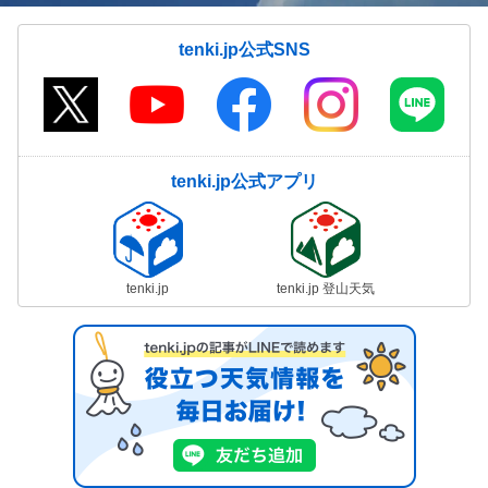
tenki.jp公式SNS
tenki.jp公式アプリ
tenki.jp
tenki.jp 登山天気