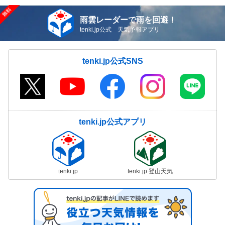
雨雲レーダーで雨を回避！
tenki.jp公式 天気予報アプリ
tenki.jp公式SNS
tenki.jp公式アプリ
tenki.jp
tenki.jp 登山天気