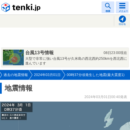
tenki.jp
検索
メニュー
現在地
台風13号情報
08日23:00現在
大型で非常に強い台風13号が久米島の西北西約250kmを西北西に
進んでいます
過去の地震情報
2024年03月01日
00時37分頃発生した地震(最大震度1)
地震情報
2024年03月01日00:40発表