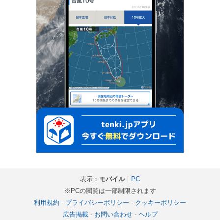
表示：
モバイル
｜
PC
※PCの閲覧は一部制限されます
利用規約
-
プライバシーポリシー
-
クッキーポリシー
広告掲載
-
お問い合わせ
-
ヘルプ