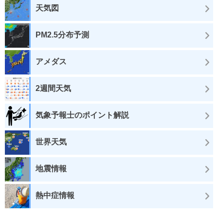
天気図
PM2.5分布予測
アメダス
2週間天気
気象予報士のポイント解説
世界天気
地震情報
熱中症情報