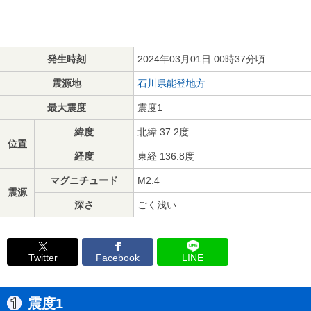
発生時刻
2024年03月01日 00時37分頃
震源地
石川県能登地方
最大震度
震度1
緯度
北緯 37.2度
位置
経度
東経 136.8度
マグニチュード
M2.4
震源
深さ
ごく浅い
Twitter
Facebook
LINE
震度1