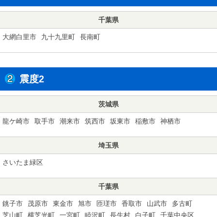
千葉県
大網白里市
九十九里町
長南町
震度2
茨城県
龍ケ崎市
取手市
潮来市
筑西市
坂東市
稲敷市
神栖市
埼玉県
さいたま緑区
千葉県
銚子市
茂原市
東金市
旭市
匝瑳市
香取市
山武市
多古町
芝山町
横芝光町
一宮町
睦沢町
長生村
白子町
千葉中央区