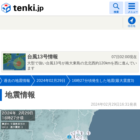
tenki.jp
検索
メニュー
現在地
台風13号情報
07日02:00現在
大型で強い台風13号が南大東島の北北西約120kmを西に進んでい
ます
過去の地震情報
2024年02月29日
16時27分頃発生した地震(最大震度3)
地震情報
2024年02月29日16:31発表