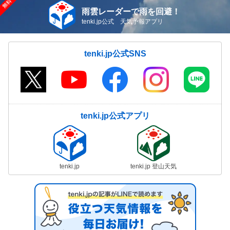
雨雲レーダーで雨を回避！
tenki.jp公式 天気予報アプリ
tenki.jp公式SNS
tenki.jp公式アプリ
tenki.jp
tenki.jp 登山天気