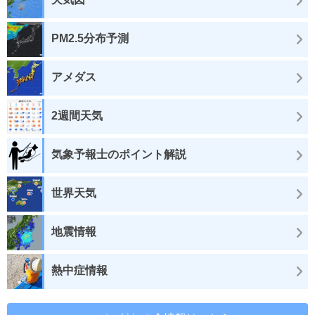
PM2.5分布予測
アメダス
2週間天気
気象予報士のポイント解説
世界天気
地震情報
熱中症情報