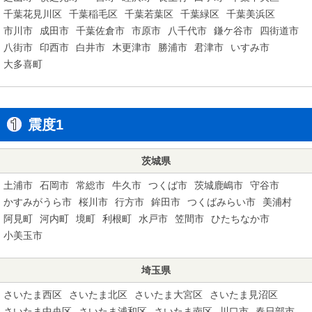
千葉花見川区
千葉稲毛区
千葉若葉区
千葉緑区
千葉美浜区
市川市
成田市
千葉佐倉市
市原市
八千代市
鎌ケ谷市
四街道市
八街市
印西市
白井市
木更津市
勝浦市
君津市
いすみ市
大多喜町
震度1
茨城県
土浦市
石岡市
常総市
牛久市
つくば市
茨城鹿嶋市
守谷市
かすみがうら市
桜川市
行方市
鉾田市
つくばみらい市
美浦村
阿見町
河内町
境町
利根町
水戸市
笠間市
ひたちなか市
小美玉市
埼玉県
さいたま西区
さいたま北区
さいたま大宮区
さいたま見沼区
さいたま中央区
さいたま浦和区
さいたま南区
川口市
春日部市