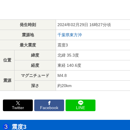
発生時刻
2024年02月29日 16時27分頃
震源地
千葉県東方沖
最大震度
震度3
緯度
北緯 35.3度
位置
経度
東経 140.6度
マグニチュード
M4.8
震源
深さ
約20km
Twitter
Facebook
LINE
震度3