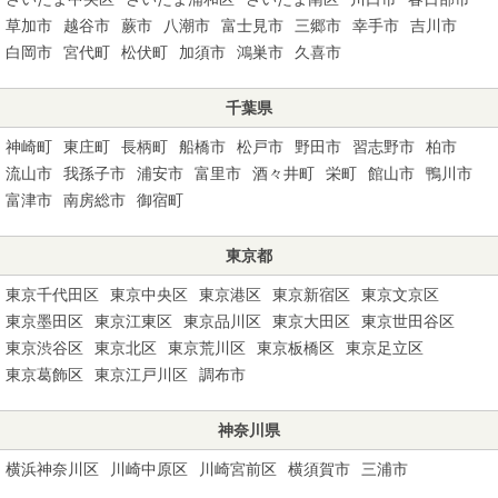
草加市
越谷市
蕨市
八潮市
富士見市
三郷市
幸手市
吉川市
白岡市
宮代町
松伏町
加須市
鴻巣市
久喜市
千葉県
神崎町
東庄町
長柄町
船橋市
松戸市
野田市
習志野市
柏市
流山市
我孫子市
浦安市
富里市
酒々井町
栄町
館山市
鴨川市
富津市
南房総市
御宿町
東京都
東京千代田区
東京中央区
東京港区
東京新宿区
東京文京区
東京墨田区
東京江東区
東京品川区
東京大田区
東京世田谷区
東京渋谷区
東京北区
東京荒川区
東京板橋区
東京足立区
東京葛飾区
東京江戸川区
調布市
神奈川県
横浜神奈川区
川崎中原区
川崎宮前区
横須賀市
三浦市