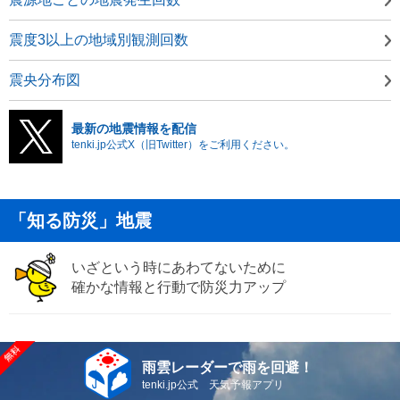
震度3以上の地域別観測回数
震央分布図
最新の地震情報を配信
tenki.jp公式X（旧Twitter）をご利用ください。
「知る防災」地震
いざという時にあわてないために
確かな情報と行動で防災力アップ
雨雲レーダーで雨を回避！
tenki.jp公式 天気予報アプリ