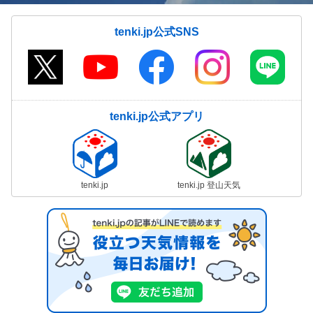
tenki.jp公式SNS
tenki.jp公式アプリ
tenki.jp
tenki.jp 登山天気