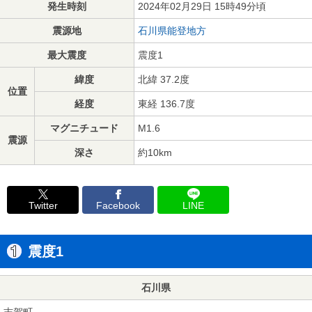
発生時刻
2024年02月29日 15時49分頃
震源地
石川県能登地方
最大震度
震度1
緯度
北緯 37.2度
位置
経度
東経 136.7度
マグニチュード
M1.6
震源
深さ
約10km
Twitter
Facebook
LINE
震度1
石川県
志賀町