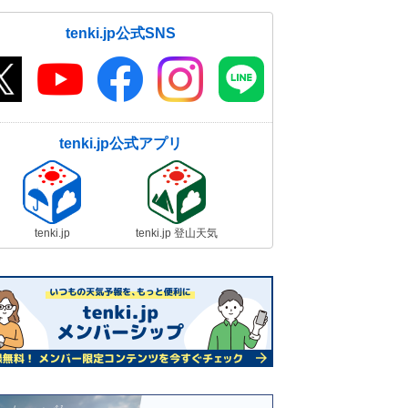
tenki.jp公式SNS
tenki.jp公式アプリ
tenki.jp
tenki.jp 登山天気