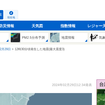
索
現在地
防災情報
天気図
指数情報
レジャー
PM2.5分布予測
地震情報
気
02月29日
12時30分頃発生した地震(最大震度3)
台
2024年02月29日12:34発表