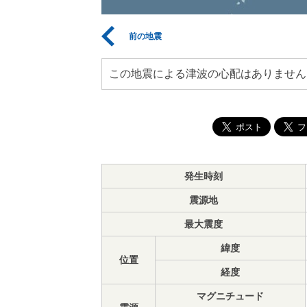
前の地震
この地震による津波の心配はありません
発生時刻
震源地
最大震度
緯度
位置
経度
マグニチュード