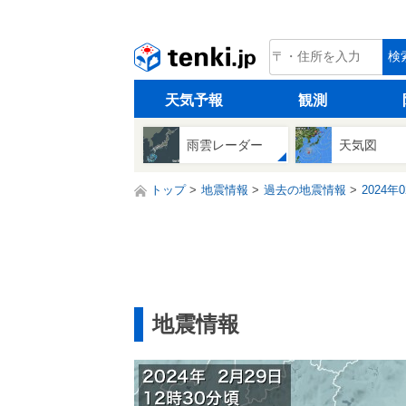
tenki.jp
検
天気予報
観測
雨雲レーダー
天気図
トップ
地震情報
過去の地震情報
2024年
地震情報