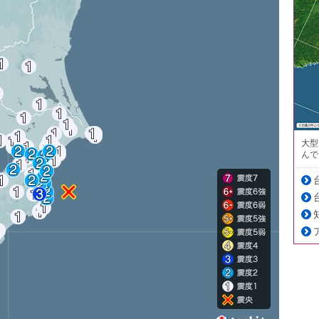
大型
んで