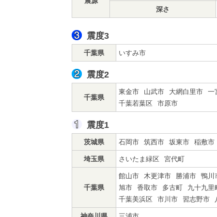
震源
深さ
震度3
千葉県
いすみ市
震度2
東金市
山武市
大網白里市
一
千葉県
千葉若葉区
市原市
震度1
茨城県
石岡市
筑西市
坂東市
稲敷市
埼玉県
さいたま緑区
宮代町
館山市
木更津市
勝浦市
鴨川
千葉県
旭市
香取市
多古町
九十九里
千葉美浜区
市川市
習志野市
神奈川県
三浦市