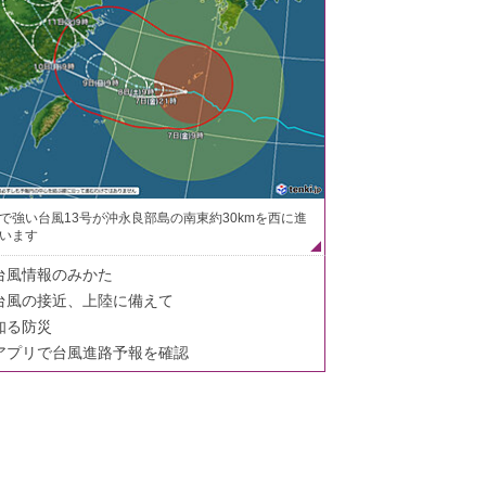
で強い台風13号が沖永良部島の南東約30kmを西に進
います
台風情報のみかた
台風の接近、上陸に備えて
知る防災
アプリで台風進路予報を確認