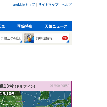
tenki.jpトップ
｜
サイトマップ
｜
ヘルプ
天気
季節特集
天気ニュース
象予報士の解説
熱中症情報
注目
風13号
(ドルフィン)
07日09:00現在