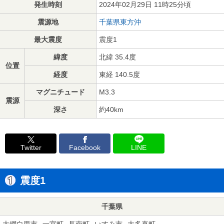
発生時刻
2024年02月29日 11時25分頃
震源地
千葉県東方沖
最大震度
震度1
緯度
北緯 35.4度
位置
経度
東経 140.5度
マグニチュード
M3.3
震源
深さ
約40km
Twitter
Facebook
LINE
震度1
千葉県
大網白里市
一宮町
長南町
いすみ市
大多喜町