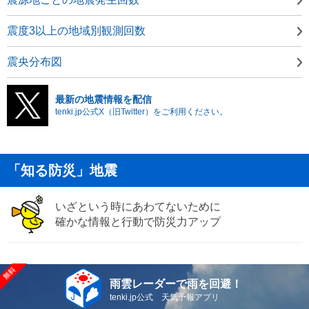
震度3以上の地域別観測回数
震央分布図
最新の地震情報を配信
tenki.jp公式X（旧Twitter）をご利用ください。
「知る防災」地震
いざという時にあわてないために
確かな情報と行動で防災力アップ
雨雲レーダーで雨を回避！
tenki.jp公式 天気予報アプリ