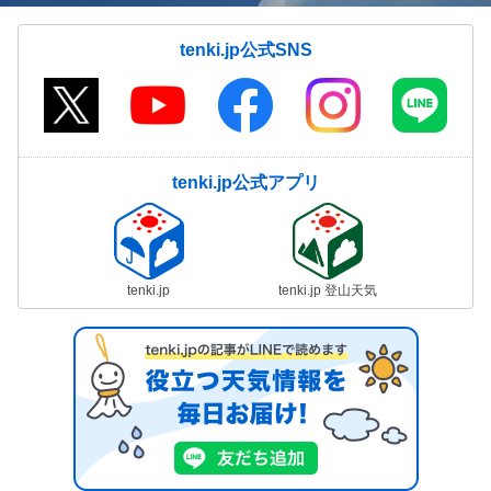
tenki.jp公式SNS
tenki.jp公式アプリ
tenki.jp
tenki.jp 登山天気