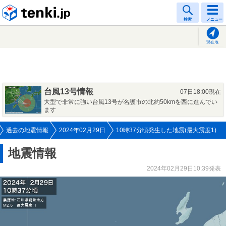
tenki.jp
検索
メニュー
現在地
台風13号情報
07日18:00現在
大型で非常に強い台風13号が名護市の北約50kmを西に進んでい
ます
過去の地震情報
2024年02月29日
10時37分頃発生した地震(最大震度1)
地震情報
2024年02月29日10:39発表