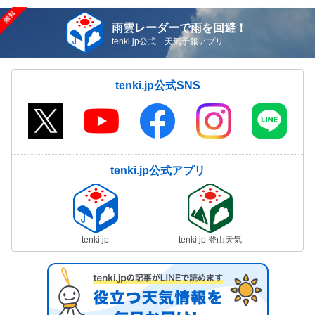
雨雲レーダーで雨を回避！
tenki.jp公式 天気予報アプリ
tenki.jp公式SNS
tenki.jp公式アプリ
tenki.jp
tenki.jp 登山天気