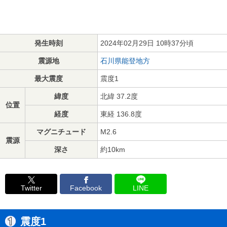
発生時刻
2024年02月29日 10時37分頃
震源地
石川県能登地方
最大震度
震度1
緯度
北緯 37.2度
位置
経度
東経 136.8度
マグニチュード
M2.6
震源
深さ
約10km
Twitter
Facebook
LINE
震度1