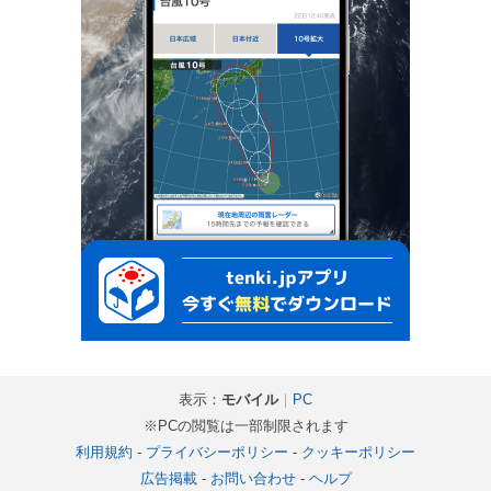
表示：
モバイル
｜
PC
※PCの閲覧は一部制限されます
利用規約
-
プライバシーポリシー
-
クッキーポリシー
広告掲載
-
お問い合わせ
-
ヘルプ