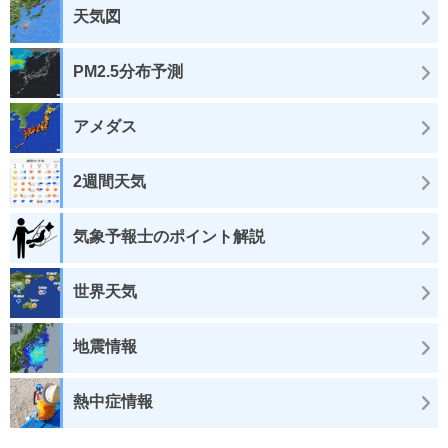
天気図
PM2.5分布予測
アメダス
2週間天気
気象予報士のポイント解説
世界天気
地震情報
熱中症情報