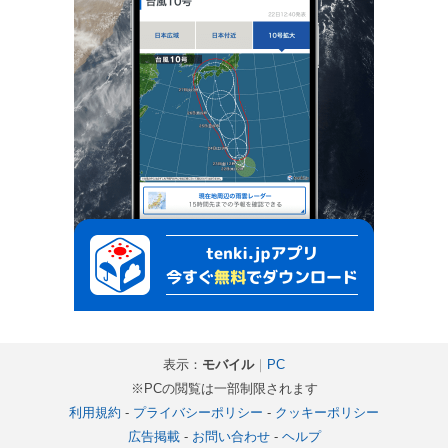
表示：
モバイル
｜
PC
※PCの閲覧は一部制限されます
利用規約
-
プライバシーポリシー
-
クッキーポリシー
広告掲載
-
お問い合わせ
-
ヘルプ