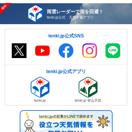
雨雲レーダーで雨を回避！
tenki.jp公式 天気予報アプリ
tenki.jp公式SNS
tenki.jp公式アプリ
tenki.jp
tenki.jp 登山天気