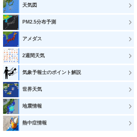
天気図
PM2.5分布予測
アメダス
2週間天気
気象予報士のポイント解説
世界天気
地震情報
熱中症情報