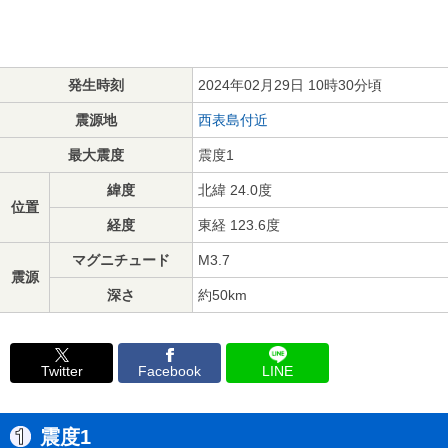
発生時刻
2024年02月29日 10時30分頃
震源地
西表島付近
最大震度
震度1
緯度
北緯 24.0度
位置
経度
東経 123.6度
マグニチュード
M3.7
震源
深さ
約50km
Twitter
Facebook
LINE
震度1