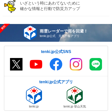
いざという時にあわてないために
確かな情報と行動で防災力アップ
雨雲レーダーで雨を回避！
tenki.jp公式 天気予報アプリ
tenki.jp公式SNS
tenki.jp公式アプリ
tenki.jp
tenki.jp 登山天気