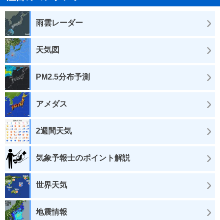
雨雲レーダー
天気図
PM2.5分布予測
アメダス
2週間天気
気象予報士のポイント解説
世界天気
地震情報