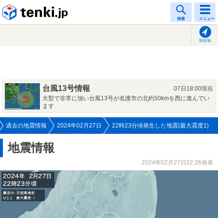
tenki.jp
検索
メニュー
現在地
台風13号情報
07日18:00現在
大型で非常に強い台風13号が名護市の北約50kmを西に進んでい
ます
過去の地震情報
2024年02月27日
22時23分頃発生した地震(最大震度1)
地震情報
2024年02月27日22:26発表