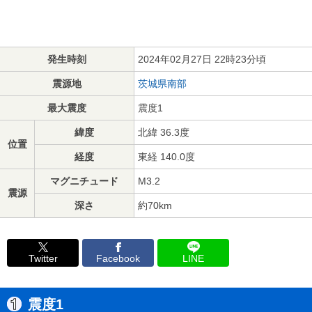
発生時刻
2024年02月27日 22時23分頃
震源地
茨城県南部
最大震度
震度1
緯度
北緯 36.3度
位置
経度
東経 140.0度
マグニチュード
M3.2
震源
深さ
約70km
Twitter
Facebook
LINE
震度1