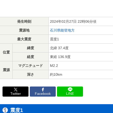
発生時刻
2024年02月27日 22時06分頃
震源地
石川県能登地方
最大震度
震度1
緯度
北緯 37.4度
位置
経度
東経 136.9度
マグニチュード
M2.2
震源
深さ
約10km
Twitter
Facebook
LINE
震度1