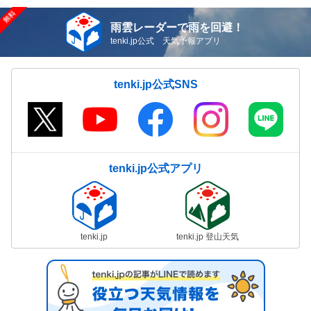
雨雲レーダーで雨を回避！
tenki.jp公式 天気予報アプリ
tenki.jp公式SNS
tenki.jp公式アプリ
tenki.jp
tenki.jp 登山天気