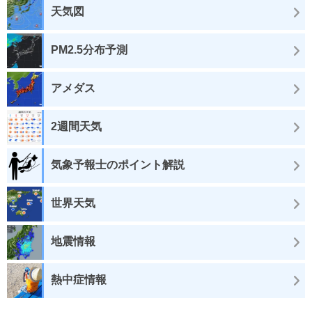
天気図
PM2.5分布予測
アメダス
2週間天気
気象予報士のポイント解説
世界天気
地震情報
熱中症情報