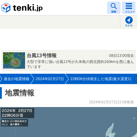
tenki.jp
検索
メニュー
現在地
台風13号情報
08日13:00現在
大型で非常に強い台風13号が久米島の西北西約160kmを西に進ん
でいます
過去の地震情報
2024年02月27日
22時06分頃発生した地震(最大震度1)
地震情報
2024年02月27日22:08発表