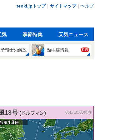
tenki.jpトップ
｜
サイトマップ
｜
ヘルプ
天気
季節特集
天気ニュース
象予報士の解説
熱中症情報
注目
風13号
(ドルフィン)
06日10:00現在