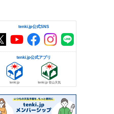
tenki.jp公式SNS
tenki.jp公式アプリ
tenki.jp
tenki.jp 登山天気