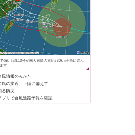
で強い台風13号が南大東島の東約230kmを西に進ん
ます
台風情報のみかた
台風の接近、上陸に備えて
知る防災
アプリで台風進路予報を確認