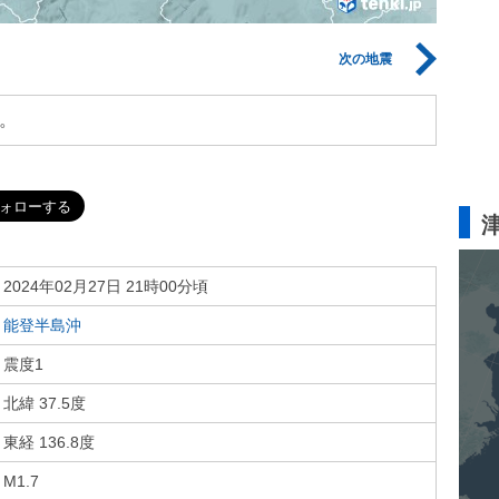
次の地震
。
2024年02月27日 21時00分頃
能登半島沖
震度1
北緯 37.5度
東経 136.8度
M1.7