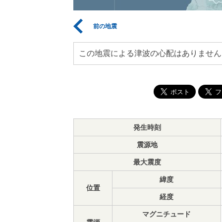
前の地震
この地震による津波の心配はありません
発生時刻
震源地
最大震度
緯度
位置
経度
マグニチュード