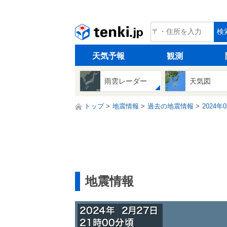
tenki.jp
検
天気予報
観測
雨雲レーダー
天気図
トップ
地震情報
過去の地震情報
2024年
地震情報