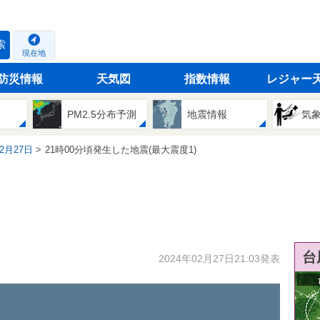
索
現在地
防災情報
天気図
指数情報
レジャー
PM2.5分布予測
地震情報
気
02月27日
21時00分頃発生した地震(最大震度1)
台
2024年02月27日21:03発表