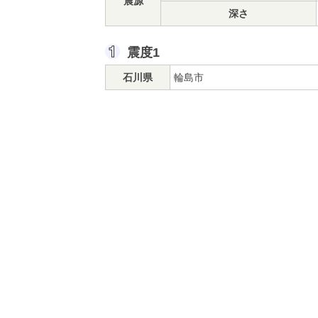
震源
深さ
震度1
石川県
輪島市