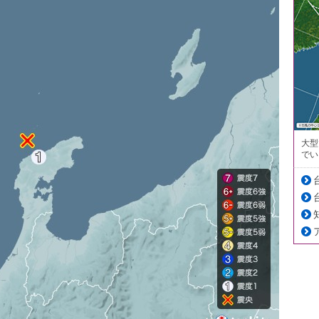
大型
でい